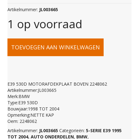
Artikelnummer:
JL003665
1 op voorraad
E39
TOEVOEGEN AAN WINKELWAGEN
530D
MOTORAFDEKPLAAT
E39 530D MOTORAFDEKPLAAT BOVEN 2248062
Artikelnummer:JL003665
BOVEN
Merk:BMW
Type:E39 530D
Bouwjaar:1998 TOT 2004
2248062
Opmerking:NETTE KAP
Oem: 2248062
Artikelnummer:
JL003665
Categorieën:
5-SERIE E39 1995
aantal
TOT 2004
,
AUTO ONDERDELEN
,
BMW
,