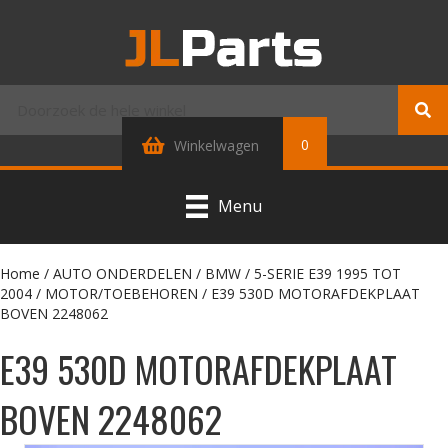
0
Winkelwagen
Menu
Home
/
AUTO ONDERDELEN
/
BMW
/
5-SERIE E39 1995 TOT
2004
/
MOTOR/TOEBEHOREN
/ E39 530D MOTORAFDEKPLAAT
BOVEN 2248062
E39 530D MOTORAFDEKPLAAT
BOVEN 2248062