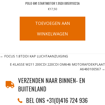
POLO 6N1 STARTMOTOR 1.9SDI 085911023A
€
17,50
TOEVOEGEN AAN
WINKELWAGEN
Posts
← FOCUS 1.8TDDI KAP LUCHTAANZUIGING
E-KLASSE W211 200CDI 220CDI OM646 MOTORAFDEKPLAAT
navigation
A6460100567 →
VERZENDEN NAAR BINNEN- EN
BUITENLAND
BEL ONS +31(0)416 724 936