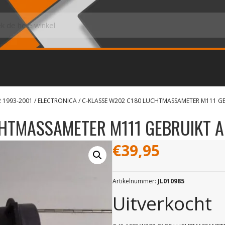
2 1993-2001
/
ELECTRONICA
/ C-KLASSE W202 C180 LUCHTMASSAMETER M111 G
CHTMASSAMETER M111 GEBRUIKT 
€
39,95
Artikelnummer:
JL010985
Uitverkocht