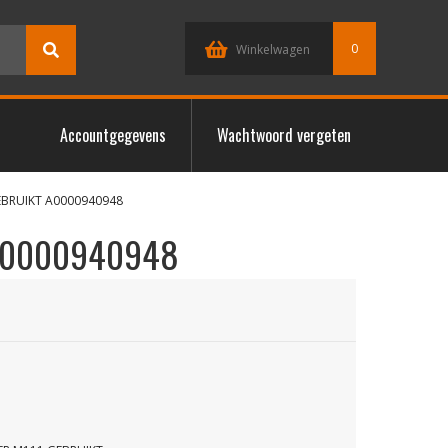
0
Winkelwagen
Accountgegevens
Wachtwoord vergeten
EBRUIKT A0000940948
A0000940948