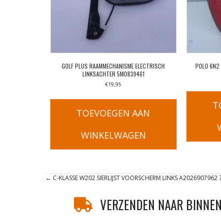
GOLF PLUS RAAMMECHANISME ELECTRISCH
POLO 6N2
LINKSACHTER 5M0839461
€
19,95
T
TOEVOEGEN AAN
WINKELWAGEN
Posts
← C-KLASSE W202 SIERLIJST VOORSCHERM LINKS A2026907962 
navigation
VERZENDEN NAAR BINNEN