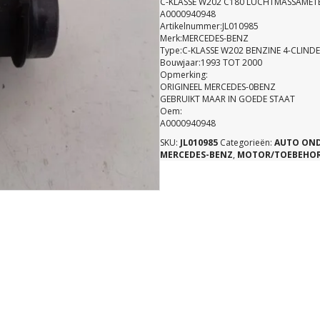
C-KLASSE W202 C180 LUCHTMASSAMET
A0000940948
Artikelnummer:JL010985
Merk:MERCEDES-BENZ
Type:C-KLASSE W202 BENZINE 4-CLIND
Bouwjaar:1993 TOT 2000
Opmerking:
ORIGINEEL MERCEDES-0BENZ
GEBRUIKT MAAR IN GOEDE STAAT
Oem:
A0000940948
SKU:
JL010985
Categorieën:
AUTO ON
MERCEDES-BENZ
,
MOTOR/TOEBEHO