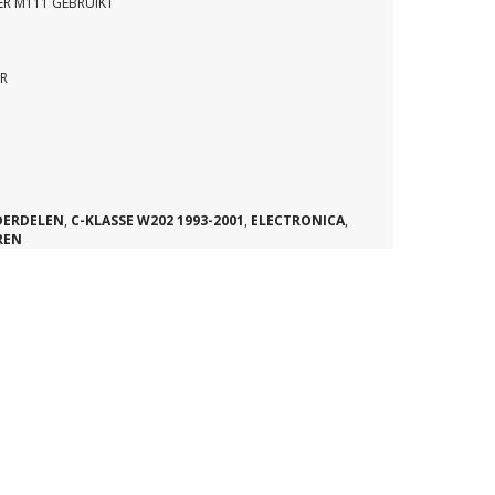
ER M111 GEBRUIKT
ER
DERDELEN
,
C-KLASSE W202 1993-2001
,
ELECTRONICA
,
REN