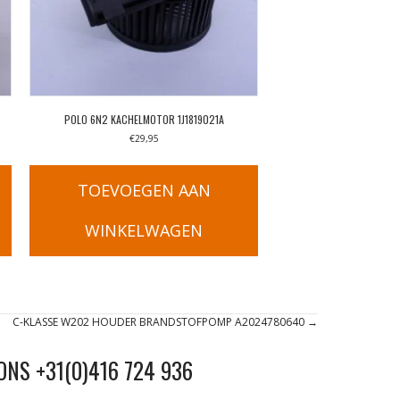
POLO 6N2 KACHELMOTOR 1J1819021A
€
29,95
TOEVOEGEN AAN
WINKELWAGEN
C-KLASSE W202 HOUDER BRANDSTOFPOMP A2024780640 →
ONS +31(0)416 724 936