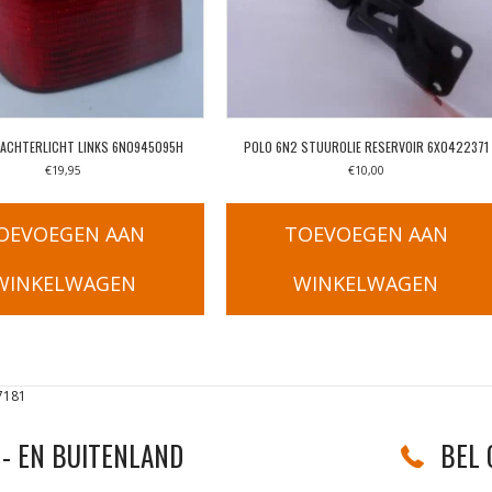
 ACHTERLICHT LINKS 6N0945095H
POLO 6N2 STUUROLIE RESERVOIR 6X0422371
€
19,95
€
10,00
OEVOEGEN AAN
TOEVOEGEN AAN
WINKELWAGEN
WINKELWAGEN
7181
- EN BUITENLAND
BEL 