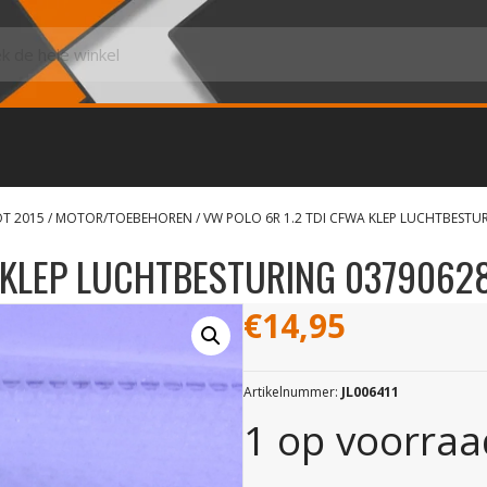
OT 2015
/
MOTOR/TOEBEHOREN
/ VW POLO 6R 1.2 TDI CFWA KLEP LUCHTBESTU
A KLEP LUCHTBESTURING 0379062
€
14,95
Artikelnummer:
JL006411
1 op voorraa