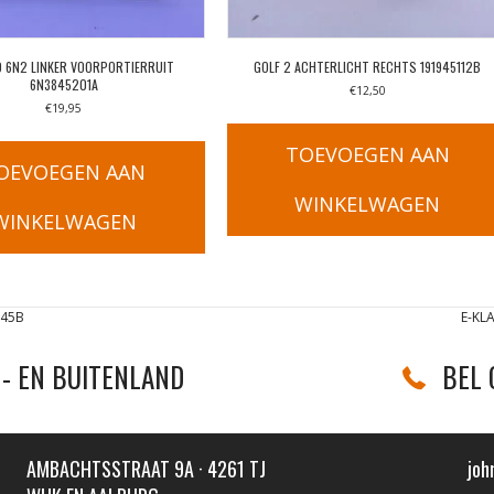
 6N2 LINKER VOORPORTIERRUIT
GOLF 2 ACHTERLICHT RECHTS 191945112B
6N3845201A
€
12,50
€
19,95
TOEVOEGEN AAN
OEVOEGEN AAN
WINKELWAGEN
WINKELWAGEN
145B
E-KL
- EN BUITENLAND
BEL 
AMBACHTSSTRAAT 9A · 4261 TJ
joh