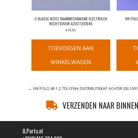
C-KLASSE W202 RAAMMECHANISME ELECTRISCH
VW POLO
RECHTSVOOR A2027201646
€
19,95
TOEVOEGEN AAN
T
WINKELWAGEN
Posts
← VW POLO 6R 1.2 TDI CFWA DISTRIBUTIEKAP ACHTER 03L109
navigation
VERZENDEN NAAR BINNEN
JLParts.nl