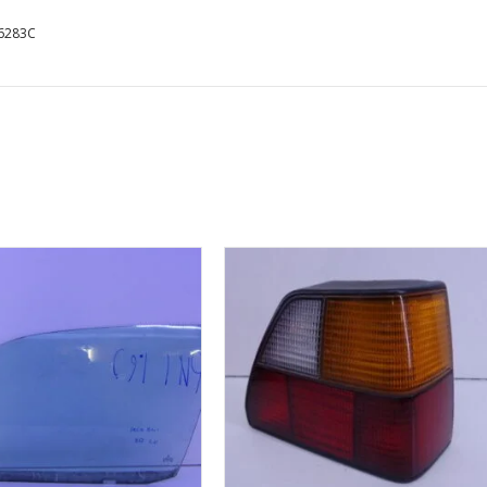
037906283
6283C
aantal