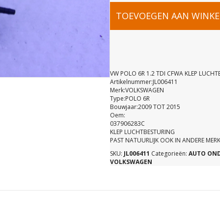
VW
TOEVOEGEN AAN WINK
POLO
6R
VW POLO 6R 1.2 TDI CFWA KLEP LUCH
Artikelnummer:JL006411
Merk:VOLKSWAGEN
1.2
Type:POLO 6R
Bouwjaar:2009 TOT 2015
Oem:
TDI
037906283C
KLEP LUCHTBESTURING
PAST NATUURLIJK OOK IN ANDERE ME
CFWA
SKU:
JL006411
Categorieën:
AUTO ON
VOLKSWAGEN
KLEP
LUCHTBES