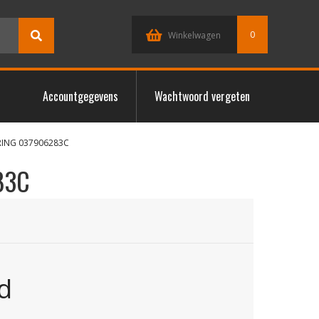
0
Winkelwagen
Accountgegevens
Wachtwoord vergeten
RING 037906283C
83C
d