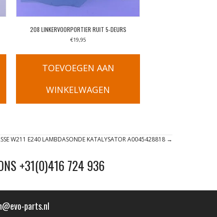
208 LINKERVOORPORTIER RUIT 5-DEURS
€
19,95
TOEVOEGEN AAN
WINKELWAGEN
ASSE W211 E240 LAMBDASONDE KATALYSATOR A0045428818 →
ONS +31(0)416 724 936
n@evo-parts.nl