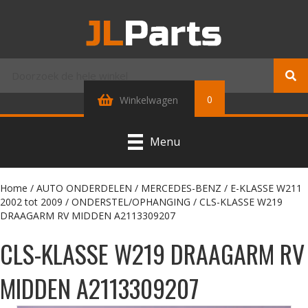
0
Winkelwagen
Menu
Home
/
AUTO ONDERDELEN
/
MERCEDES-BENZ
/
E-KLASSE W211
2002 tot 2009
/
ONDERSTEL/OPHANGING
/ CLS-KLASSE W219
DRAAGARM RV MIDDEN A2113309207
CLS-KLASSE W219 DRAAGARM RV
MIDDEN A2113309207