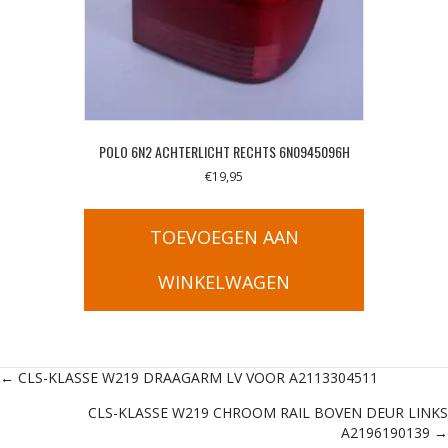
POLO 6N2 ACHTERLICHT RECHTS 6N0945096H
€
19,95
TOEVOEGEN AAN
WINKELWAGEN
Posts
← CLS-KLASSE W219 DRAAGARM LV VOOR A2113304511
CLS-KLASSE W219 CHROOM RAIL BOVEN DEUR LINKS
navigation
A2196190139 →