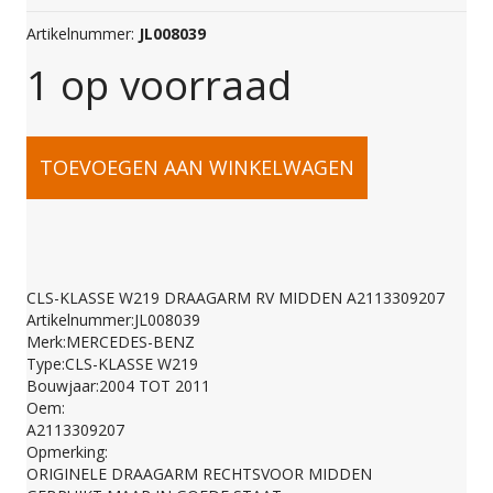
Artikelnummer:
JL008039
1 op voorraad
CLS-
TOEVOEGEN AAN WINKELWAGEN
KLASSE
W219
CLS-KLASSE W219 DRAAGARM RV MIDDEN A2113309207
Artikelnummer:JL008039
DRAAGARM
Merk:MERCEDES-BENZ
Type:CLS-KLASSE W219
Bouwjaar:2004 TOT 2011
RV
Oem:
A2113309207
Opmerking:
MIDDEN
ORIGINELE DRAAGARM RECHTSVOOR MIDDEN