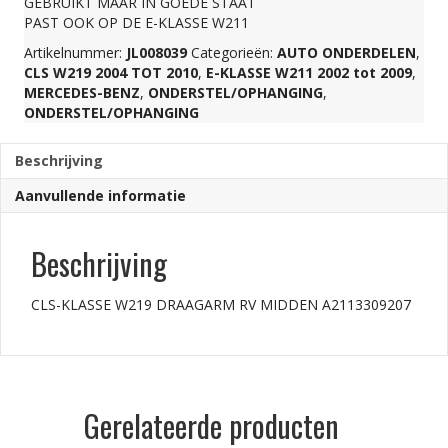
GEBRUIKT MAAR IN GOEDE STAAT
PAST OOK OP DE E-KLASSE W211
A2113309207
Artikelnummer:
JL008039
Categorieën:
AUTO ONDERDELEN
,
CLS W219 2004 TOT 2010
,
E-KLASSE W211 2002 tot 2009
,
aantal
MERCEDES-BENZ
,
ONDERSTEL/OPHANGING
,
ONDERSTEL/OPHANGING
Beschrijving
Aanvullende informatie
Beschrijving
CLS-KLASSE W219 DRAAGARM RV MIDDEN A2113309207
Gerelateerde producten