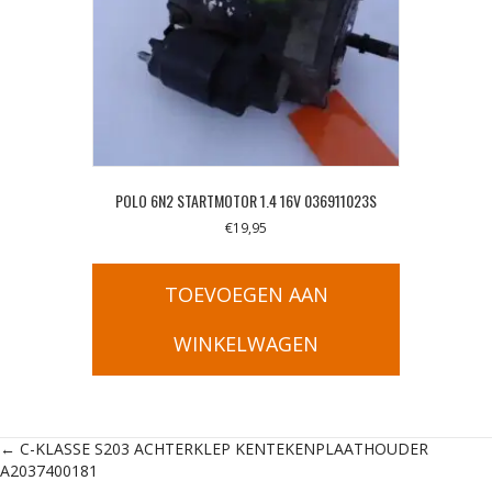
POLO 6N2 STARTMOTOR 1.4 16V 036911023S
€
19,95
TOEVOEGEN AAN
WINKELWAGEN
Posts
← C-KLASSE S203 ACHTERKLEP KENTEKENPLAATHOUDER
A2037400181