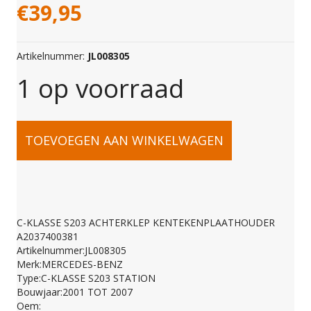
€
39,95
Artikelnummer:
JL008305
1 op voorraad
C-
TOEVOEGEN AAN WINKELWAGEN
KLASSE
S203
C-KLASSE S203 ACHTERKLEP KENTEKENPLAATHOUDER
A2037400381
ACHTERKLEP
Artikelnummer:JL008305
Merk:MERCEDES-BENZ
Type:C-KLASSE S203 STATION
KENTEKENPLAATHO
Bouwjaar:2001 TOT 2007
Oem: