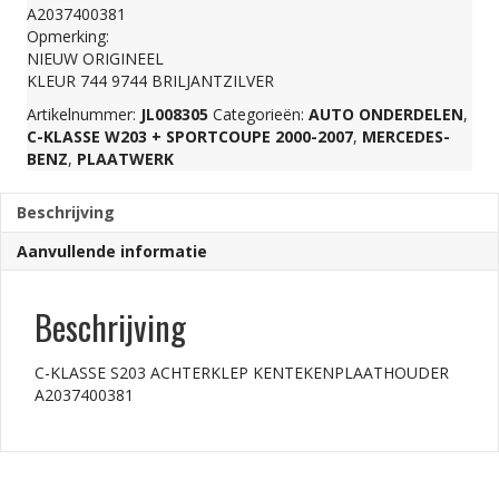
A2037400381
A2037400381
Opmerking:
NIEUW ORIGINEEL
KLEUR 744 9744 BRILJANTZILVER
aantal
Artikelnummer:
JL008305
Categorieën:
AUTO ONDERDELEN
,
C-KLASSE W203 + SPORTCOUPE 2000-2007
,
MERCEDES-
BENZ
,
PLAATWERK
Beschrijving
Aanvullende informatie
Beschrijving
C-KLASSE S203 ACHTERKLEP KENTEKENPLAATHOUDER
A2037400381