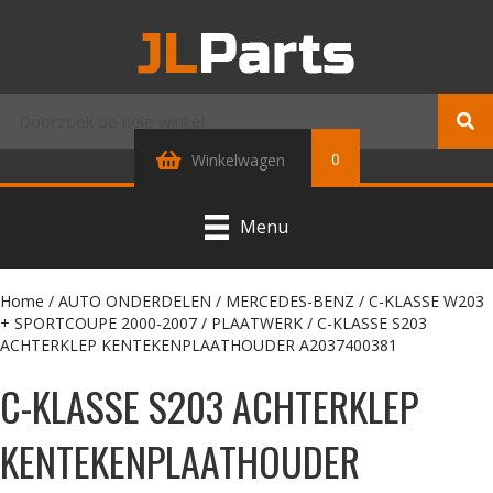
0
Winkelwagen
Menu
Home
/
AUTO ONDERDELEN
/
MERCEDES-BENZ
/
C-KLASSE W203
+ SPORTCOUPE 2000-2007
/
PLAATWERK
/ C-KLASSE S203
ACHTERKLEP KENTEKENPLAATHOUDER A2037400381
C-KLASSE S203 ACHTERKLEP
KENTEKENPLAATHOUDER