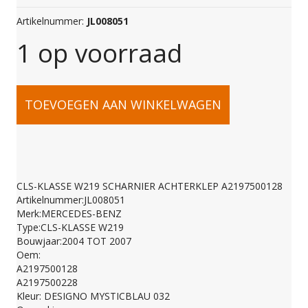
Artikelnummer:
JL008051
1 op voorraad
CLS-
TOEVOEGEN AAN WINKELWAGEN
KLASSE
W219
CLS-KLASSE W219 SCHARNIER ACHTERKLEP A2197500128
Artikelnummer:JL008051
SCHARNIER
Merk:MERCEDES-BENZ
Type:CLS-KLASSE W219
Bouwjaar:2004 TOT 2007
ACHTERKLEP
Oem:
A2197500128
A2197500228
A2197500128
Kleur: DESIGNO MYSTICBLAU 032