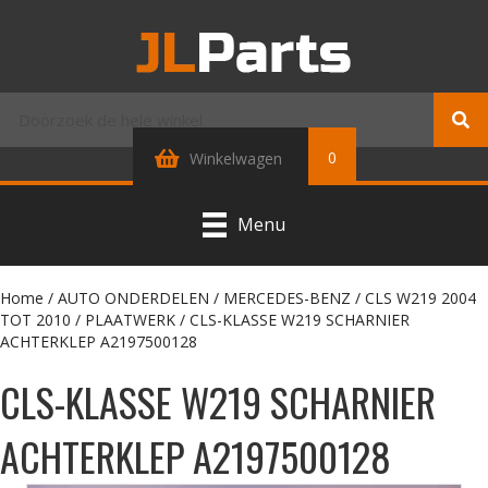
0
Winkelwagen
Menu
Home
/
AUTO ONDERDELEN
/
MERCEDES-BENZ
/
CLS W219 2004
TOT 2010
/
PLAATWERK
/ CLS-KLASSE W219 SCHARNIER
ACHTERKLEP A2197500128
CLS-KLASSE W219 SCHARNIER
ACHTERKLEP A2197500128