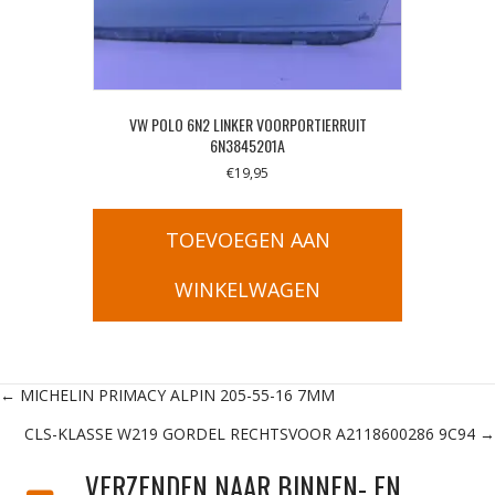
VW POLO 6N2 LINKER VOORPORTIERRUIT
6N3845201A
€
19,95
TOEVOEGEN AAN
WINKELWAGEN
Posts
← MICHELIN PRIMACY ALPIN 205-55-16 7MM
CLS-KLASSE W219 GORDEL RECHTSVOOR A2118600286 9C94 →
navigation
VERZENDEN NAAR BINNEN- EN