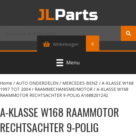
0
Winkelwagen
Menu
Home
/
AUTO ONDERDELEN
/
MERCEDES-BENZ
/
A-KLASSE W168
1997 TOT 2004
/
RAAMMECHANISME/MOTOR
/ A-KLASSE W168
RAAMMOTOR RECHTSACHTER 9-POLIG A1688201242
A-KLASSE W168 RAAMMOTOR
RECHTSACHTER 9-POLIG