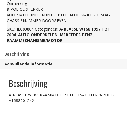
Opmerking:
9-
9-POLIGE STEKKER
VOOR MEER INFO KUNT U BELLEN OF MAILEN,GRAAG
CHASSISNUMMER DOORGEVEN
POLIG
SKU:
JL003001
Categorieën:
A-KLASSE W168 1997 TOT
2004
,
AUTO ONDERDELEN
,
MERCEDES-BENZ
,
A1688201242
RAAMMECHANISME/MOTOR
Beschrijving
aantal
Aanvullende informatie
Beschrijving
A-KLASSE W168 RAAMMOTOR RECHTSACHTER 9-POLIG
A1688201242