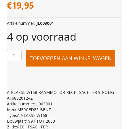
€
19,95
Artikelnummer:
JL003001
4 op voorraad
A-
TOEVOEGEN AAN WINKELWAGEN
KLASSE
W168
A-KLASSE W168 RAAMMOTOR RECHTSACHTER 9-POLIG
A1688201242
RAAMMOTOR
Artikelnummer:JL003001
Merk:MERCEDES-BENZ
Type:A-KLASSE W168
RECHTSACHTER
Bouwjaar:1997 TOT 2003
Zijde:RECHTSACHTER