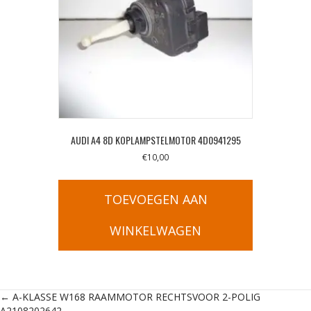
AUDI A4 8D KOPLAMPSTELMOTOR 4D0941295
€
10,00
TOEVOEGEN AAN
WINKELWAGEN
Posts
← A-KLASSE W168 RAAMMOTOR RECHTSVOOR 2-POLIG
A2108202642