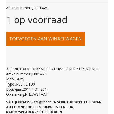
Artikelnummer:
JL001425
1 op voorraad
3-
TOEVOEGEN AAN WINKELWAGEN
SERIE
F30
3-SERIE F30 AFDEKKAP CENTERSPEAKER 51459239291
Artikelnummer:JL001425
AFDEKKAP
Merk:BMW
Type:3-SERIE F30
Bouwjaar:2011 TOT 2014
CENTERSPEAKER
Opmerking:NIEUWSTAAT
SKU:
JL001425
Categorieën:
3-SERIE F30 2011 TOT 2014
,
AUTO ONDERDELEN
,
BMW
,
INTERIEUR
,
51459239291
RADIO/SPEAKERS/TOEBEHOREN