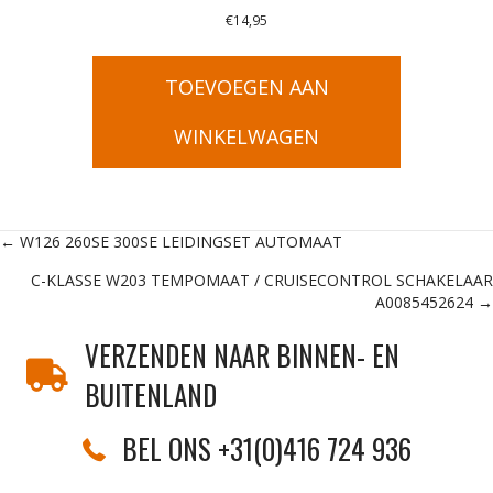
€
14,95
TOEVOEGEN AAN
WINKELWAGEN
Posts
← W126 260SE 300SE LEIDINGSET AUTOMAAT
C-KLASSE W203 TEMPOMAAT / CRUISECONTROL SCHAKELAAR
navigation
A0085452624 →
VERZENDEN NAAR BINNEN- EN
BUITENLAND
BEL ONS +31(0)416 724 936