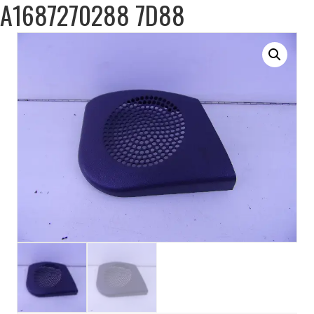
A1687270288 7D88