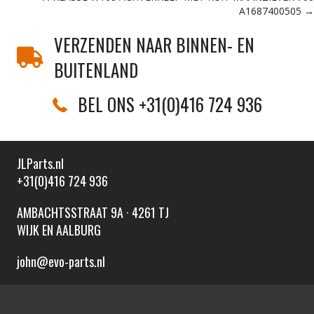
navigation
A1687400505 →
VERZENDEN NAAR BINNEN- EN
BUITENLAND
BEL ONS +31(0)416 724 936
JLParts.nl
+31(0)416 724 936
AMBACHTSSTRAAT 9A · 4261 TJ
WIJK EN AALBURG
john@evo-parts.nl