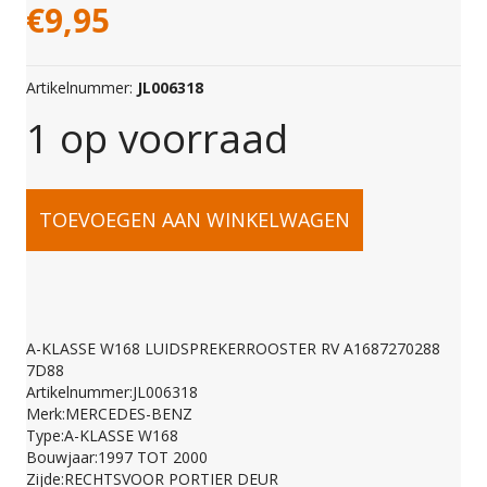
€
9,95
Artikelnummer:
JL006318
1 op voorraad
A-
TOEVOEGEN AAN WINKELWAGEN
KLASSE
W168
A-KLASSE W168 LUIDSPREKERROOSTER RV A1687270288
7D88
LUIDSPREKERROOST
Artikelnummer:JL006318
Merk:MERCEDES-BENZ
Type:A-KLASSE W168
RV
Bouwjaar:1997 TOT 2000
Zijde:RECHTSVOOR PORTIER DEUR