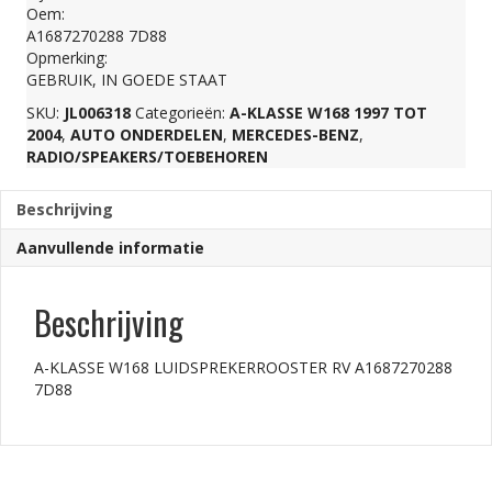
Oem:
A1687270288
A1687270288 7D88
Opmerking:
GEBRUIK, IN GOEDE STAAT
7D88
SKU:
JL006318
Categorieën:
A-KLASSE W168 1997 TOT
2004
,
AUTO ONDERDELEN
,
MERCEDES-BENZ
,
aantal
RADIO/SPEAKERS/TOEBEHOREN
Beschrijving
Aanvullende informatie
Beschrijving
A-KLASSE W168 LUIDSPREKERROOSTER RV A1687270288
7D88