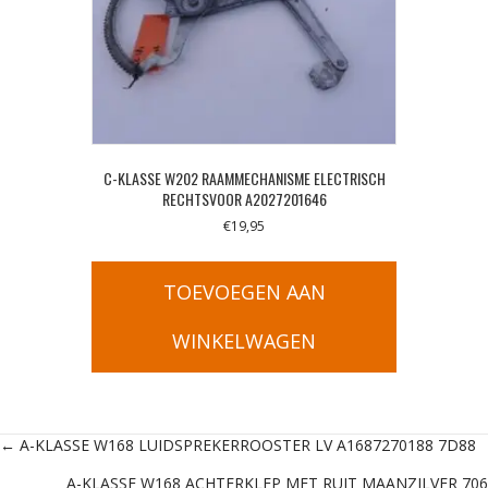
C-KLASSE W202 RAAMMECHANISME ELECTRISCH
RECHTSVOOR A2027201646
€
19,95
TOEVOEGEN AAN
WINKELWAGEN
Posts
← A-KLASSE W168 LUIDSPREKERROOSTER LV A1687270188 7D88
A-KLASSE W168 ACHTERKLEP MET RUIT MAANZILVER 706