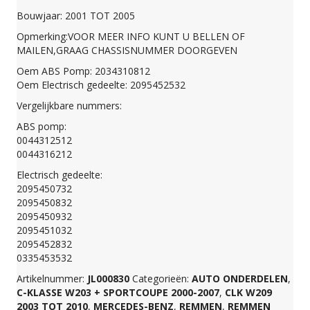
Bouwjaar: 2001 TOT 2005
KLASSE
Opmerking:VOOR MEER INFO KUNT U BELLEN OF
MAILEN,GRAAG CHASSISNUMMER DOORGEVEN
W209
Oem ABS Pomp: 2034310812
Oem Electrisch gedeelte: 2095452532
ABS/ESP
Vergelijkbare nummers:
ABS pomp:
POMP
0044312512
0044316212
Electrisch gedeelte:
2095452532
2095450732
2095450832
2095450932
2034310812
2095451032
2095452832
0335453532
aantal
Artikelnummer:
JL000830
Categorieën:
AUTO ONDERDELEN
,
C-KLASSE W203 + SPORTCOUPE 2000-2007
,
CLK W209
2003 TOT 2010
,
MERCEDES-BENZ
,
REMMEN
,
REMMEN