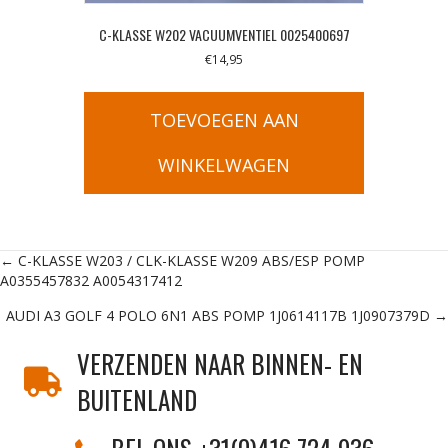
C-KLASSE W202 VACUUMVENTIEL 0025400697
€
14,95
TOEVOEGEN AAN
WINKELWAGEN
Posts
← C-KLASSE W203 / CLK-KLASSE W209 ABS/ESP POMP
A0355457832 A0054317412
navigation
AUDI A3 GOLF 4 POLO 6N1 ABS POMP 1J0614117B 1J0907379D →
VERZENDEN NAAR BINNEN- EN
BUITENLAND