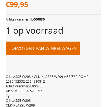
€
99,95
Artikelnummer:
JL000830
1 op voorraad
C-
TOEVOEGEN AAN WINKELWAGEN
KLASSE
W203
C-KLASSE W203 / CLK-KLASSE W209 ABS/ESP POMP
2095452532 2034310812
/
Artikelnummer:JL000830
Merk:MERCEDES-BENZ
Type:
CLK-
C-KLASSE W203
CLK-KLASSE W209