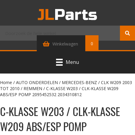
0
Winkelwagen
Menu
Home
/
AUTO ONDERDELEN
/
MERCEDES-BENZ
/
CLK W209 2003
TOT 2010
/
REMMEN
/ C-KLASSE W203 / CLK-KLASSE W209
ABS/ESP POMP 2095452532 2034310812
C-KLASSE W203 / CLK-KLASSE
W209 ABS/ESP POMP