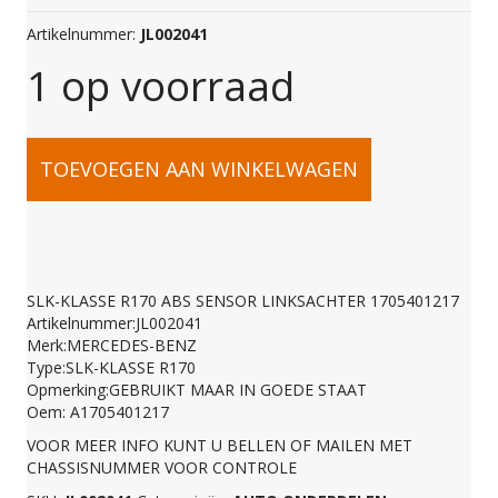
Artikelnummer:
JL002041
1 op voorraad
SLK-
TOEVOEGEN AAN WINKELWAGEN
KLASSE
R170
SLK-KLASSE R170 ABS SENSOR LINKSACHTER 1705401217
Artikelnummer:JL002041
ABS
Merk:MERCEDES-BENZ
Type:SLK-KLASSE R170
Opmerking:GEBRUIKT MAAR IN GOEDE STAAT
SENSOR
Oem: A1705401217
VOOR MEER INFO KUNT U BELLEN OF MAILEN MET
CHASSISNUMMER VOOR CONTROLE
LINKSACHTER