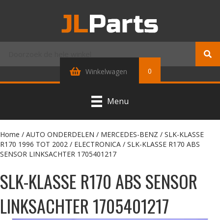
0
Winkelwagen
Menu
Home
/
AUTO ONDERDELEN
/
MERCEDES-BENZ
/
SLK-KLASSE
R170 1996 TOT 2002
/
ELECTRONICA
/ SLK-KLASSE R170 ABS
SENSOR LINKSACHTER 1705401217
SLK-KLASSE R170 ABS SENSOR
LINKSACHTER 1705401217