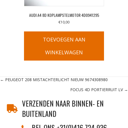
AUDI A4 8D KOPLAMPSTELMOTOR 4D0941295
€
10,00
TOEVOEGEN AAN
WINKELWAGEN
Posts
← PEUGEOT 208 MISTACHTERLICHT NIEUW 9674308980
FOCUS 4D PORTIERRUIT LV →
navigation
VERZENDEN NAAR BINNEN- EN
BUITENLAND
BEL ONS +31(0)416 724 936