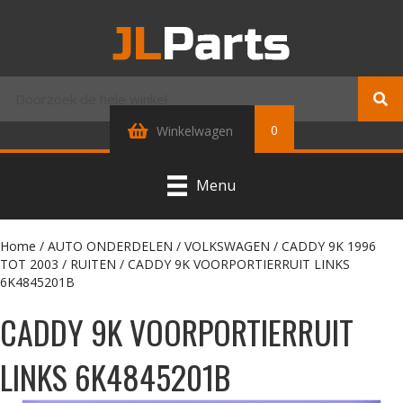
0
Winkelwagen
Menu
Home
/
AUTO ONDERDELEN
/
VOLKSWAGEN
/
CADDY 9K 1996
TOT 2003
/
RUITEN
/ CADDY 9K VOORPORTIERRUIT LINKS
6K4845201B
CADDY 9K VOORPORTIERRUIT
LINKS 6K4845201B