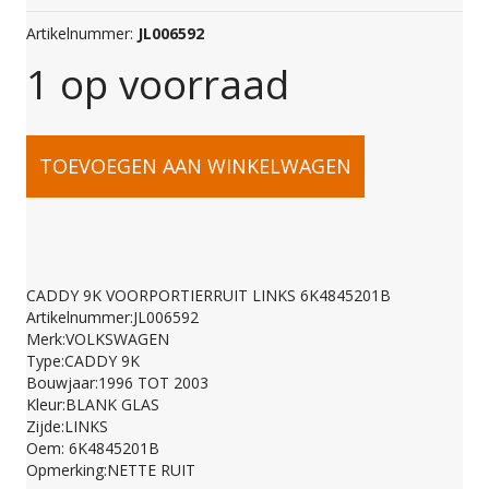
Artikelnummer:
JL006592
1 op voorraad
CADDY
TOEVOEGEN AAN WINKELWAGEN
9K
VOORPORTIERRUIT
CADDY 9K VOORPORTIERRUIT LINKS 6K4845201B
Artikelnummer:JL006592
LINKS
Merk:VOLKSWAGEN
Type:CADDY 9K
Bouwjaar:1996 TOT 2003
6K4845201B
Kleur:BLANK GLAS
Zijde:LINKS
Oem: 6K4845201B
aantal
Opmerking:NETTE RUIT