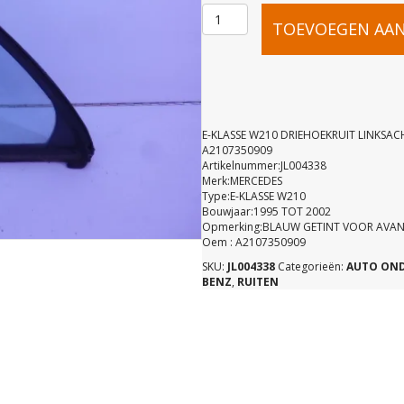
E-
TOEVOEGEN AA
KLASSE
W210
E-KLASSE W210 DRIEHOEKRUIT LINKSAC
A2107350909
Artikelnummer:JL004338
DRIEHOEKR
Merk:MERCEDES
Type:E-KLASSE W210
Bouwjaar:1995 TOT 2002
LINKSACH
Opmerking:BLAUW GETINT VOOR AVA
Oem : A2107350909
SKU:
JL004338
Categorieën:
AUTO ON
A21073509
BENZ
,
RUITEN
aantal