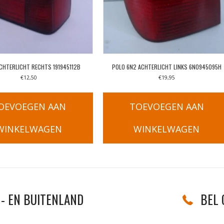
ACHTERLICHT RECHTS 191945112B
POLO 6N2 ACHTERLICHT LINKS 6N0945095H
€
12,50
€
19,95
OEVOEGEN AAN
TOEVOEGEN AAN
WINKELWAGEN
WINKELWAGEN
- EN BUITENLAND
BEL 