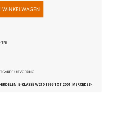
N WINKELWAGEN
HTER
UIT
TER
NTGARDE UITVOERING
DERDELEN
,
E-KLASSE W210 1995 TOT 2001
,
MERCEDES-
09