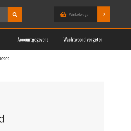
0
Winkelwagen
Accountgegevens
Wachtwoord vergeten
50909
d