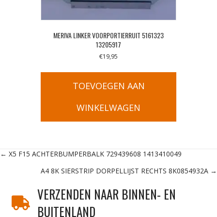
MERIVA LINKER VOORPORTIERRUIT 5161323
13205917
€
19,95
TOEVOEGEN AAN
WINKELWAGEN
Posts
← X5 F15 ACHTERBUMPERBALK 729439608 1413410049
A4 8K SIERSTRIP DORPELLIJST RECHTS 8K0854932A →
navigation
VERZENDEN NAAR BINNEN- EN
BUITENLAND