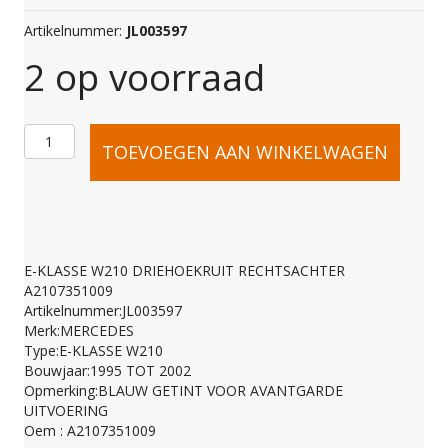
Artikelnummer:
JL003597
2 op voorraad
E-
TOEVOEGEN AAN WINKELWAGEN
KLASSE
W210
E-KLASSE W210 DRIEHOEKRUIT RECHTSACHTER
A2107351009
DRIEHOEKRUIT
Artikelnummer:JL003597
Merk:MERCEDES
Type:E-KLASSE W210
RECHTSACHTER
Bouwjaar:1995 TOT 2002
Opmerking:BLAUW GETINT VOOR AVANTGARDE
UITVOERING
A2107351009
Oem : A2107351009