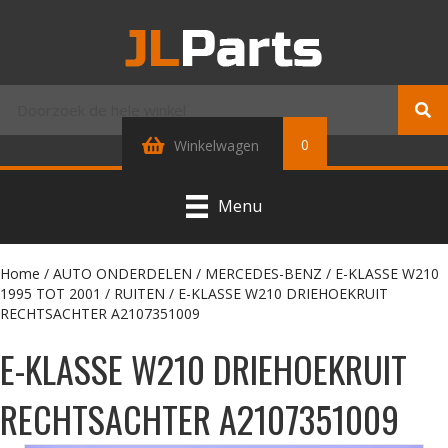
0
Winkelwagen
Menu
Home
/
AUTO ONDERDELEN
/
MERCEDES-BENZ
/
E-KLASSE W210
1995 TOT 2001
/
RUITEN
/ E-KLASSE W210 DRIEHOEKRUIT
RECHTSACHTER A2107351009
E-KLASSE W210 DRIEHOEKRUIT
RECHTSACHTER A2107351009