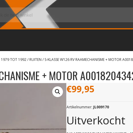
 1979 TOT 1992
/
RUITEN
/ S-KLASSE W126 RV RAAMECHANISME + MOTOR A001
ECHANISME + MOTOR A001820434
€
99,95
Artikelnummer:
JL009170
Uitverkocht