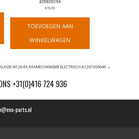
A2108203764
€
19,95
TOEVOEGEN AAN
WINKELWAGEN
-KLASSE W126 RA RAAMECHANISME ELECTRISCH A1267300646 →
ONS +31(0)416 724 936
n@evo-parts.nl