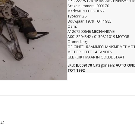
S-KLASSE W126 RV RAAMECHANISME +
Artikelnummer:JL009170
Merk:MERCEDES-BENZ
Type:W126
Bouwjaar: 1979 TOT 1985
Oem:
A1267200646 MECHANISME
A0018204342 / 0130821019 MOTOR
Opmerking:
ORIGINEEL RAAMMECHANISME MET MOT
MOTOR HEEFT 14 TANDEN
GEBRUIKT MAAR IN GOEDE STAAT
SKU:
JL009170
Categorieën:
AUTO ON
TOT 1992
342