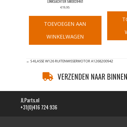
LINKSACHTER 5M0839461
€
19,95
T
TOEVOEGEN AAN
WINKELWAGEN
Posts
← S-KLASSE W126 RUITENWISSERMOTOR A1268200942
navigation
VERZENDEN NAAR BINNEN
JLParts.nl
+31(0)416 724 936