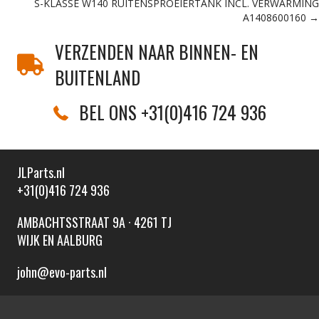
S-KLASSE W140 RUITENSPROEIERTANK INCL. VERWARMING
navigation
A1408600160 →
VERZENDEN NAAR BINNEN- EN
BUITENLAND
BEL ONS +31(0)416 724 936
JLParts.nl
+31(0)416 724 936
AMBACHTSSTRAAT 9A · 4261 TJ
WIJK EN AALBURG
john@evo-parts.nl