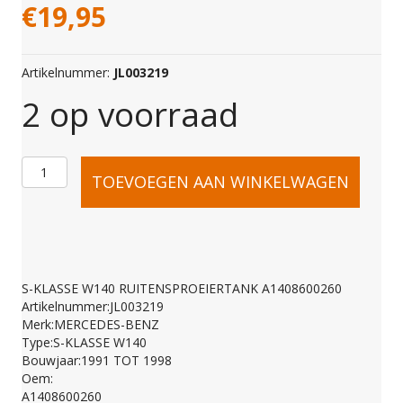
€
19,95
Artikelnummer:
JL003219
2 op voorraad
S-
TOEVOEGEN AAN WINKELWAGEN
KLASSE
W140
S-KLASSE W140 RUITENSPROEIERTANK A1408600260
Artikelnummer:JL003219
RUITENSPROEIERTA
Merk:MERCEDES-BENZ
Type:S-KLASSE W140
Bouwjaar:1991 TOT 1998
A1408600260
Oem:
A1408600260