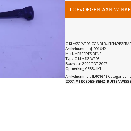
C-
TOEVOEGEN AAN WINK
KLASSE
W203
C-KLASSE W203 COMBI RUITENWISSERA
Artikelnummer:JL001642
Merk:MERCEDES-BENZ
COMBI
Type:C-KLASSE W203
Bouwjaar:2000 TOT 2007
Opmerking:GEBRUIKT
RUITENWI
Artikelnummer:
JL001642
Categorieën:
2007
,
MERCEDES-BENZ
,
RUITENWISS
ACHTER
203820154
aantal