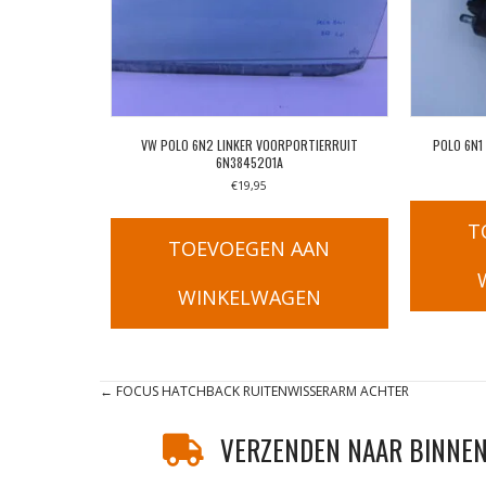
VW POLO 6N2 LINKER VOORPORTIERRUIT
POLO 6N1
6N3845201A
€
19,95
T
TOEVOEGEN AAN
WINKELWAGEN
Posts
← FOCUS HATCHBACK RUITENWISSERARM ACHTER
navigation
VERZENDEN NAAR BINNEN