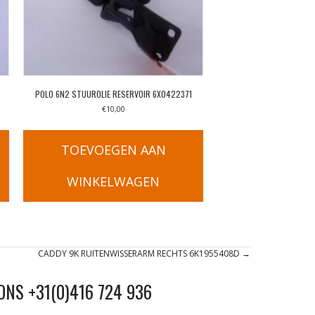
POLO 6N2 STUUROLIE RESERVOIR 6X0422371
€
10,00
TOEVOEGEN AAN
WINKELWAGEN
CADDY 9K RUITENWISSERARM RECHTS 6K1955408D →
ONS +31(0)416 724 936