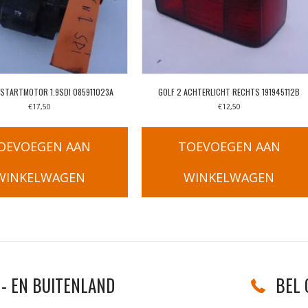
 STARTMOTOR 1.9SDI 085911023A
GOLF 2 ACHTERLICHT RECHTS 191945112B
€
17,50
€
12,50
OEVOEGEN AAN
TOEVOEGEN AAN
WINKELWAGEN
WINKELWAGEN
- EN BUITENLAND
BEL 