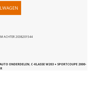
ELWAGEN
RM ACHTER 2038201544
SSERARM
AUTO ONDERDELEN
,
C-KLASSE W203 + SPORTCOUPE 2000-
ER
4