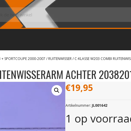
3 + SPORTCOUPE 2000-2007
/
RUITENWISSER
/ C-KLASSE W203 COMBI RUITENWI
UITENWISSERARM ACHTER 203820
€
19,95
Artikelnummer:
JL001642
1 op voorraa