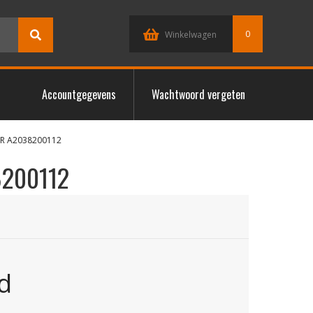
0
Winkelwagen
Accountgegevens
Wachtwoord vergeten
OR A2038200112
8200112
d