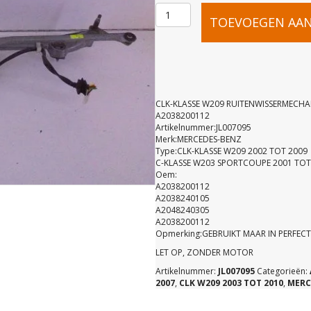
CLK-
TOEVOEGEN AA
KLASSE
W209
CLK-KLASSE W209 RUITENWISSERMECH
A2038200112
Artikelnummer:JL007095
RUITENWI
Merk:MERCEDES-BENZ
Type:CLK-KLASSE W209 2002 TOT 2009
C-KLASSE W203 SPORTCOUPE 2001 TOT
VOOR
Oem:
A2038200112
A2038240105
A20382001
A2048240305
A2038200112
Opmerking:GEBRUIKT MAAR IN PERFECT
aantal
LET OP, ZONDER MOTOR
Artikelnummer:
JL007095
Categorieën:
2007
,
CLK W209 2003 TOT 2010
,
MERC