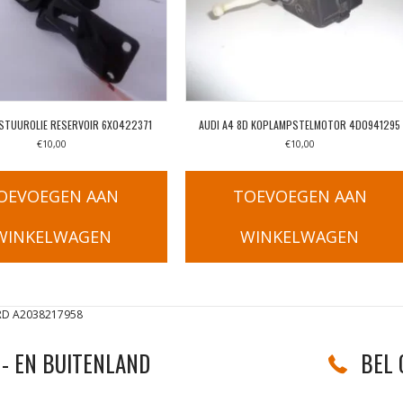
STUUROLIE RESERVOIR 6X0422371
AUDI A4 8D KOPLAMPSTELMOTOR 4D0941295
€
10,00
€
10,00
OEVOEGEN AAN
TOEVOEGEN AAN
WINKELWAGEN
WINKELWAGEN
D A2038217958
- EN BUITENLAND
BEL 