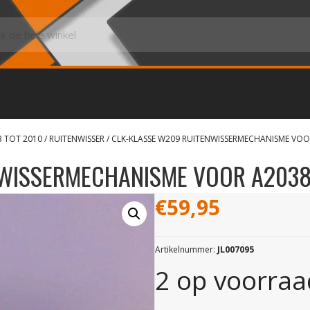
3 TOT 2010
/
RUITENWISSER
/ CLK-KLASSE W209 RUITENWISSERMECHANISME VO
NWISSERMECHANISME VOOR A203
€
59,95
Artikelnummer:
JL007095
2 op voorraa