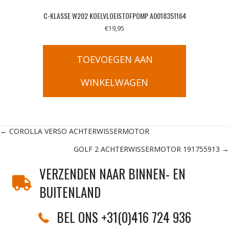
C-KLASSE W202 KOELVLOEISTOFPOMP A0018351164
€
19,95
TOEVOEGEN AAN
WINKELWAGEN
Posts
← COROLLA VERSO ACHTERWISSERMOTOR
GOLF 2 ACHTERWISSERMOTOR 191755913 →
navigation
VERZENDEN NAAR BINNEN- EN
BUITENLAND
BEL ONS +31(0)416 724 936