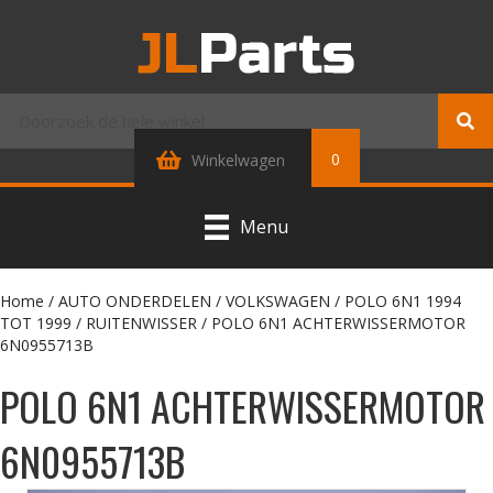
0
Winkelwagen
Menu
Home
/
AUTO ONDERDELEN
/
VOLKSWAGEN
/
POLO 6N1 1994
TOT 1999
/
RUITENWISSER
/ POLO 6N1 ACHTERWISSERMOTOR
6N0955713B
POLO 6N1 ACHTERWISSERMOTOR
6N0955713B