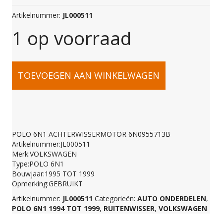
Artikelnummer:
JL000511
1 op voorraad
POLO
TOEVOEGEN AAN WINKELWAGEN
6N1
ACHTERWISSERMOT
POLO 6N1 ACHTERWISSERMOTOR 6N0955713B
Artikelnummer:JL000511
6N0955713B
Merk:VOLKSWAGEN
Type:POLO 6N1
Bouwjaar:1995 TOT 1999
aantal
Opmerking:GEBRUIKT
Artikelnummer:
JL000511
Categorieën:
AUTO ONDERDELEN
,
POLO 6N1 1994 TOT 1999
,
RUITENWISSER
,
VOLKSWAGEN