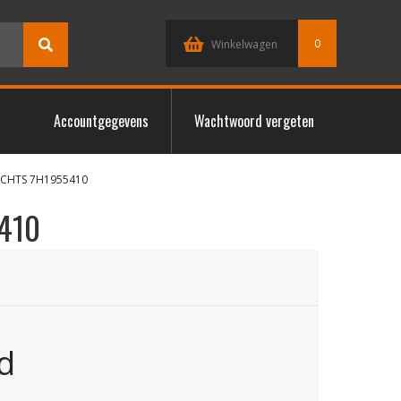
0
Winkelwagen
Accountgegevens
Wachtwoord vergeten
ECHTS 7H1955410
410
d