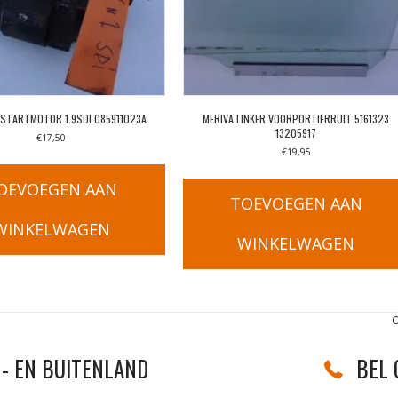
 STARTMOTOR 1.9SDI 085911023A
MERIVA LINKER VOORPORTIERRUIT 5161323
13205917
€
17,50
€
19,95
OEVOEGEN AAN
TOEVOEGEN AAN
WINKELWAGEN
WINKELWAGEN
O
- EN BUITENLAND
BEL 