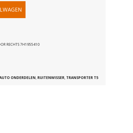
TER
ELWAGEN
SSERARM
OOR RECHTS 7H1955410
AUTO ONDERDELEN
,
RUITENWISSER
,
TRANSPORTER T5