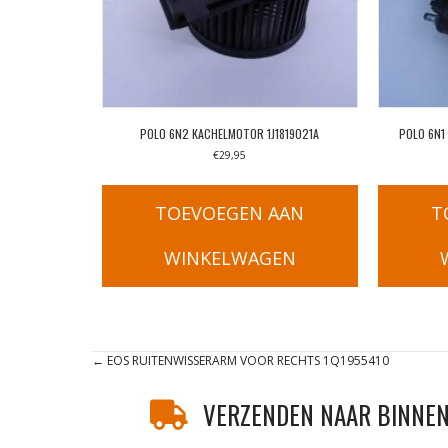
POLO 6N2 KACHELMOTOR 1J1819021A
POLO 6N1
€
29,95
TOEVOEGEN AAN
T
WINKELWAGEN
Posts
← EOS RUITENWISSERARM VOOR RECHTS 1Q1955410
navigation
VERZENDEN NAAR BINNEN