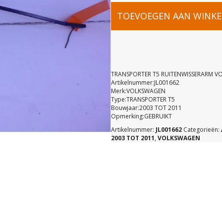
TRANSPOR
TOEVOEGEN AAN WINK
T5
RUITENWI
TRANSPORTER T5 RUITENWISSERARM V
Artikelnummer:JL001662
Merk:VOLKSWAGEN
VOOR
Type:TRANSPORTER T5
Bouwjaar:2003 TOT 2011
Opmerking:GEBRUIKT
RECHTS
Artikelnummer:
JL001662
Categorieën:
2003 TOT 2011
,
VOLKSWAGEN
7H1955410
aantal