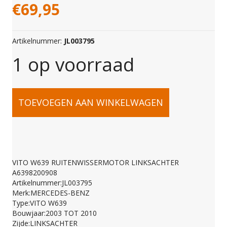
€
69,95
Artikelnummer:
JL003795
1 op voorraad
VITO
TOEVOEGEN AAN WINKELWAGEN
W639
RUITENWISSERMOTO
VITO W639 RUITENWISSERMOTOR LINKSACHTER
A6398200908
LINKSACHTER
Artikelnummer:JL003795
Merk:MERCEDES-BENZ
Type:VITO W639
A6398200908
Bouwjaar:2003 TOT 2010
Zijde:LINKSACHTER