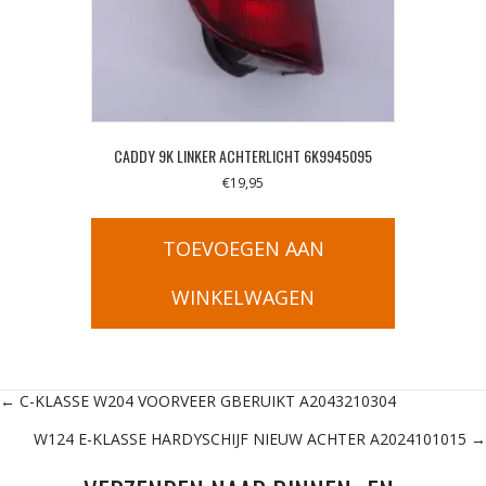
CADDY 9K LINKER ACHTERLICHT 6K9945095
€
19,95
TOEVOEGEN AAN
WINKELWAGEN
Posts
← C-KLASSE W204 VOORVEER GBERUIKT A2043210304
W124 E-KLASSE HARDYSCHIJF NIEUW ACHTER A2024101015 →
navigation