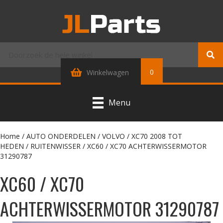
0
Winkelwagen
Menu
Home
/
AUTO ONDERDELEN
/
VOLVO
/
XC70 2008 TOT
HEDEN
/
RUITENWISSER
/ XC60 / XC70 ACHTERWISSERMOTOR
31290787
XC60 / XC70
ACHTERWISSERMOTOR 31290787