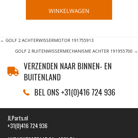
WINKELWAGEN
Posts
← GOLF 2 ACHTERWISSERMOTOR 191755913
GOLF 2 RUITENWISSERMECHANISME ACHTER 191955700 →
navigation
VERZENDEN NAAR BINNEN- EN
BUITENLAND
BEL ONS +31(0)416 724 936
JLParts.nl
+31(0)416 724 936