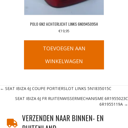
POLO 6N2 ACHTERLICHT LINKS 6N0945095H
€
19,95
TOEVOEGEN AAN
WINKELWAGEN
Posts
← SEAT IBIZA 6J COUPE PORTIERSLOT LINKS 5N1835015C
SEAT IBIZA 6J FR RUITENWISSERMECHANISME 6R1955023C
navigation
6R1955119A →
VERZENDEN NAAR BINNEN- EN