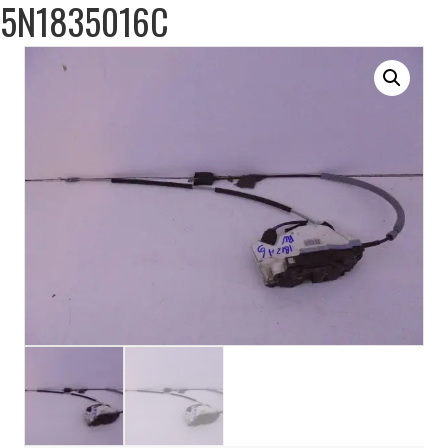
5N1835016C