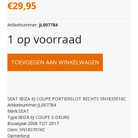
€
29,95
Artikelnummer:
JL007784
1 op voorraad
SEAT
TOEVOEGEN AAN WINKELWAGEN
IBIZA
6J
SEAT IBIZA 6J COUPE PORTIERSLOT RECHTS 5N1835016C
Artikelnummer:JL007784
COUPE
Merk:SEAT
Type:IBIZA 6J COUPE 3-DEURS
Bouwjaar:2008 TOT 2017
PORTIERSLOT
Oem: 5N1837016C
Opmerking: