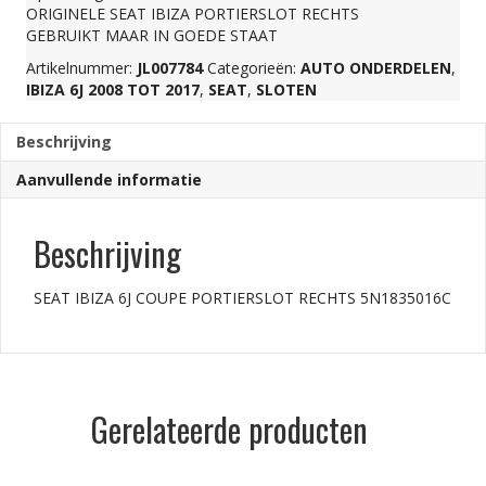
ORIGINELE SEAT IBIZA PORTIERSLOT RECHTS
RECHTS
GEBRUIKT MAAR IN GOEDE STAAT
Artikelnummer:
JL007784
Categorieën:
AUTO ONDERDELEN
,
IBIZA 6J 2008 TOT 2017
,
SEAT
,
SLOTEN
5N1835016C
Beschrijving
aantal
Aanvullende informatie
Beschrijving
SEAT IBIZA 6J COUPE PORTIERSLOT RECHTS 5N1835016C
Gerelateerde producten