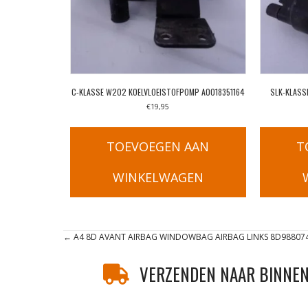
C-KLASSE W202 KOELVLOEISTOFPOMP A0018351164
SLK-KLASS
€
19,95
TOEVOEGEN AAN
T
WINKELWAGEN
Posts
← A4 8D AVANT AIRBAG WINDOWBAG AIRBAG LINKS 8D98807
navigation
VERZENDEN NAAR BINNEN