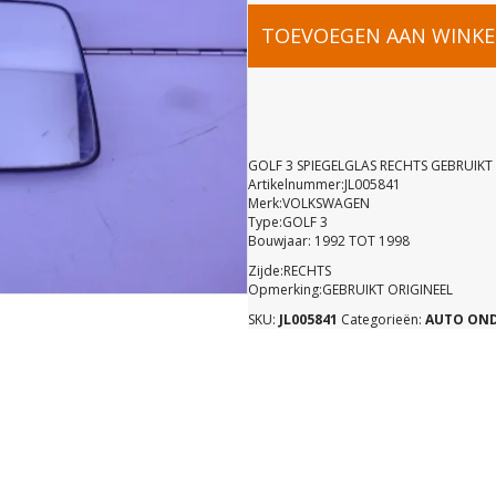
GOLF
TOEVOEGEN AAN WINK
3
SPIEGELGL
GOLF 3 SPIEGELGLAS RECHTS GEBRUIKT
Artikelnummer:JL005841
Merk:VOLKSWAGEN
RECHTS
Type:GOLF 3
Bouwjaar: 1992 TOT 1998
GEBRUIKT
Zijde:RECHTS
Opmerking:GEBRUIKT ORIGINEEL
SKU:
JL005841
Categorieën:
AUTO ON
aantal