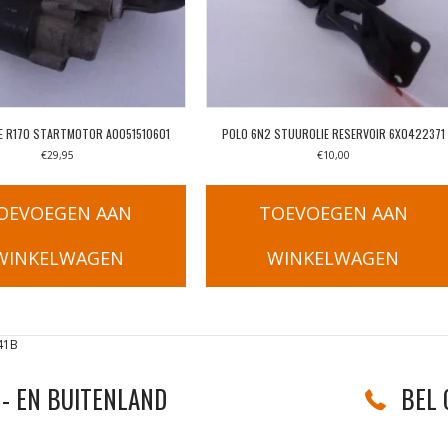
E R170 STARTMOTOR A0051510601
POLO 6N2 STUUROLIE RESERVOIR 6X0422371
€
29,95
€
10,00
OEVOEGEN AAN
TOEVOEGEN AAN
WINKELWAGEN
WINKELWAGEN
41B
- EN BUITENLAND
BEL 