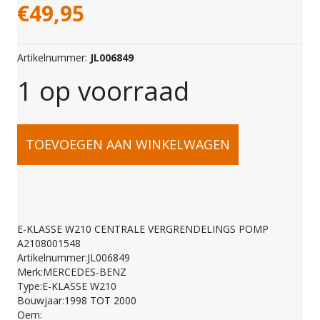
€
49,95
Artikelnummer:
JL006849
1 op voorraad
E-
TOEVOEGEN AAN WINKELWAGEN
KLASSE
W210
E-KLASSE W210 CENTRALE VERGRENDELINGS POMP
A2108001548
CENTRALE
Artikelnummer:JL006849
Merk:MERCEDES-BENZ
Type:E-KLASSE W210
VERGRENDELINGS
Bouwjaar:1998 TOT 2000
Oem: