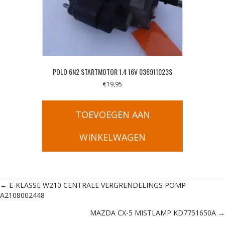
POLO 6N2 STARTMOTOR 1.4 16V 036911023S
€
19,95
TOEVOEGEN AAN
WINKELWAGEN
Posts
← E-KLASSE W210 CENTRALE VERGRENDELINGS POMP
A2108002448
navigation
MAZDA CX-5 MISTLAMP KD7751650A →