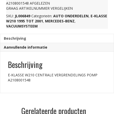
A2108001548 AFGELEZEN
POMP
GRAAG ARTIKELNUMMER VERGELIJKEN
SKU:
JL006849
Categorieën:
AUTO ONDERDELEN
,
E-KLASSE
W210 1995 TOT 2001
,
MERCEDES-BENZ
,
A2108001548
VACUUMSYSTEEM
aantal
Beschrijving
Aanvullende informatie
Beschrijving
E-KLASSE W210 CENTRALE VERGRENDELINGS POMP
A2108001548
Gerelateerde producten