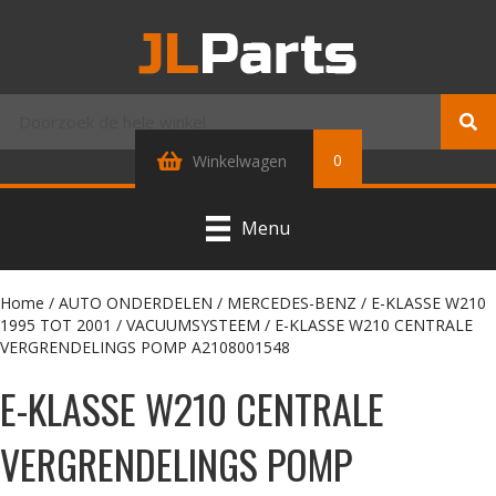
0
Winkelwagen
Menu
Home
/
AUTO ONDERDELEN
/
MERCEDES-BENZ
/
E-KLASSE W210
1995 TOT 2001
/
VACUUMSYSTEEM
/ E-KLASSE W210 CENTRALE
VERGRENDELINGS POMP A2108001548
E-KLASSE W210 CENTRALE
VERGRENDELINGS POMP