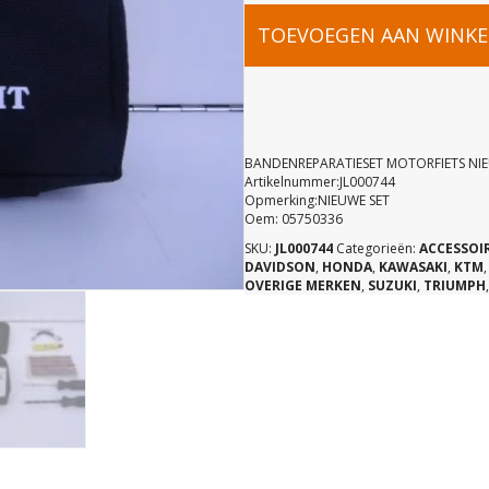
BANDENRE
TOEVOEGEN AAN WINK
MOTORFIE
NIEUW
BANDENREPARATIESET MOTORFIETS NI
Artikelnummer:JL000744
Opmerking:NIEUWE SET
aantal
Oem: 05750336
SKU:
JL000744
Categorieën:
ACCESSOI
DAVIDSON
,
HONDA
,
KAWASAKI
,
KTM
OVERIGE MERKEN
,
SUZUKI
,
TRIUMPH