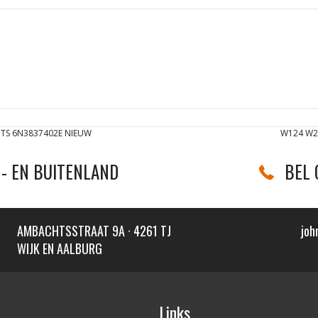
TS 6N3837402E NIEUW
W124 W2
- EN BUITENLAND
BEL 
AMBACHTSSTRAAT 9A · 4261 TJ
joh
WIJK EN AALBURG
Links