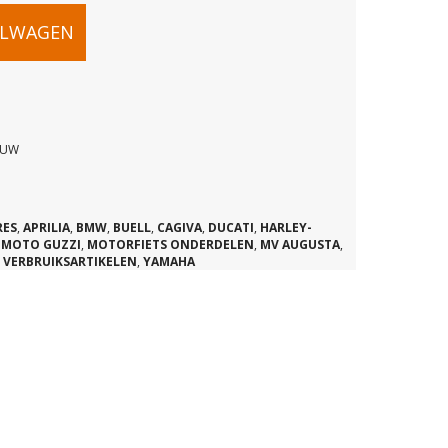
PARATIESET
ELWAGEN
TS
EUW
RES
,
APRILIA
,
BMW
,
BUELL
,
CAGIVA
,
DUCATI
,
HARLEY-
,
MOTO GUZZI
,
MOTORFIETS ONDERDELEN
,
MV AUGUSTA
,
,
VERBRUIKSARTIKELEN
,
YAMAHA