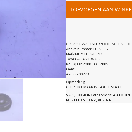
C-
TOEVOEGEN AAN WINK
KLASSE
W203
C-KLASSE W203 VEERPOOTLAGER VOOR
Aritikelnummer:JL005036
Merk:MERCEDES-BENZ
VEERPOOT
Type:C-KLASSE W203
Bouwjaar:2000 TOT 2005
Oem:
VOOR
A2033200273
Opmerking:
GEBRUIKT MAAR IN GOEDE STAAT
A20332002
SKU:
JL005036
Categorieën:
AUTO ON
MERCEDES-BENZ
,
VERING
aantal