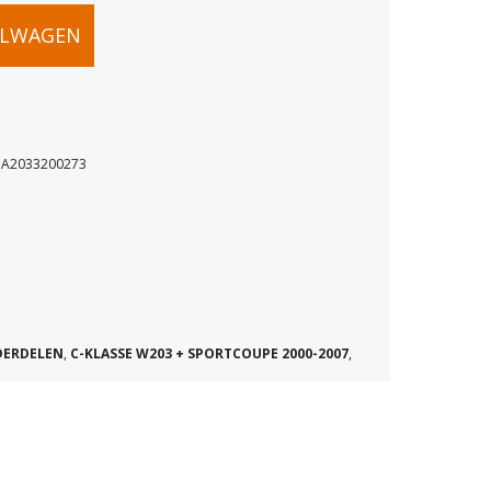
ELWAGEN
 A2033200273
LAGER
73
DERDELEN
,
C-KLASSE W203 + SPORTCOUPE 2000-2007
,