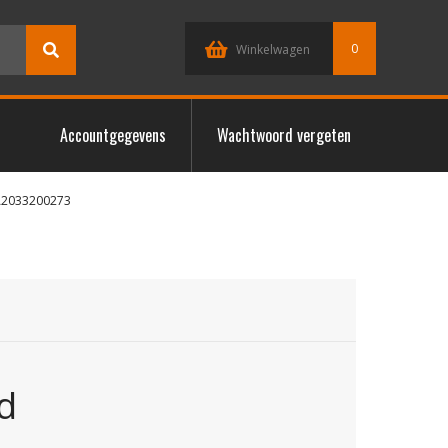
0
Winkelwagen
Accountgegevens
Wachtwoord vergeten
A2033200273
d