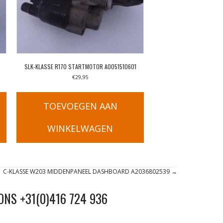
SLK-KLASSE R170 STARTMOTOR A0051510601
€
29,95
TOEVOEGEN AAN
WINKELWAGEN
C-KLASSE W203 MIDDENPANEEL DASHBOARD A2036802539 →
ONS +31(0)416 724 936