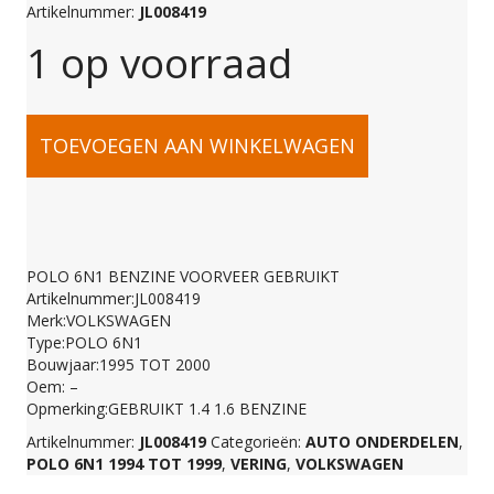
Artikelnummer:
JL008419
1 op voorraad
POLO
TOEVOEGEN AAN WINKELWAGEN
6N1
BENZINE
POLO 6N1 BENZINE VOORVEER GEBRUIKT
Artikelnummer:JL008419
VOORVEER
Merk:VOLKSWAGEN
Type:POLO 6N1
Bouwjaar:1995 TOT 2000
GEBRUIKT
Oem: –
Opmerking:GEBRUIKT 1.4 1.6 BENZINE
Artikelnummer:
JL008419
Categorieën:
AUTO ONDERDELEN
,
aantal
POLO 6N1 1994 TOT 1999
,
VERING
,
VOLKSWAGEN