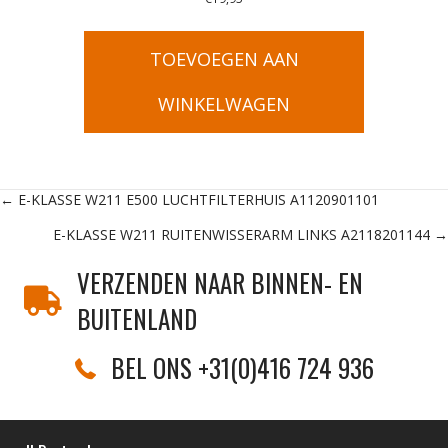
TOEVOEGEN AAN
WINKELWAGEN
Posts
← E-KLASSE W211 E500 LUCHTFILTERHUIS A1120901101
E-KLASSE W211 RUITENWISSERARM LINKS A2118201144 →
navigation
VERZENDEN NAAR BINNEN- EN
BUITENLAND
BEL ONS +31(0)416 724 936