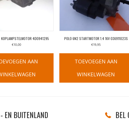
8D KOPLAMPSTELMOTOR 4D0941295
POLO 6N2 STARTMOTOR 1.4 16V 036911023S
€
10,00
€
19,95
OEVOEGEN AAN
TOEVOEGEN AAN
WINKELWAGEN
WINKELWAGEN
5
- EN BUITENLAND
BEL 