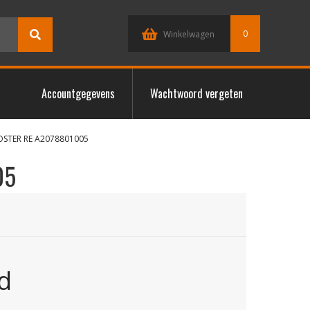
0
Winkelwagen
Accountgegevens
Wachtwoord vergeten
OSTER RE A2078801005
05
d