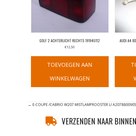
GOLF 2 ACHTERLICHT RECHTS 191945112
AUDI A4 
€
12,50
TOEVOEGEN AAN
T
WINKELWAGEN
Posts
← E-COUPE /CABRIO W207 MISTLAMPROOSTER LI A207880090
navigation
VERZENDEN NAAR BINNEN