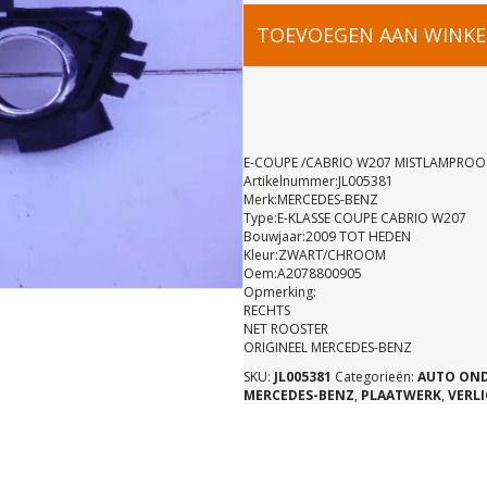
E-
TOEVOEGEN AAN WINK
COUPE
/CABRIO
E-COUPE /CABRIO W207 MISTLAMPROOS
Artikelnummer:JL005381
Merk:MERCEDES-BENZ
W207
Type:E-KLASSE COUPE CABRIO W207
Bouwjaar:2009 TOT HEDEN
Kleur:ZWART/CHROOM
MISTLAMP
Oem:A2078800905
Opmerking:
RECHTS
RE
NET ROOSTER
ORIGINEEL MERCEDES-BENZ
SKU:
JL005381
Categorieën:
AUTO ON
A20788010
MERCEDES-BENZ
,
PLAATWERK
,
VERL
aantal