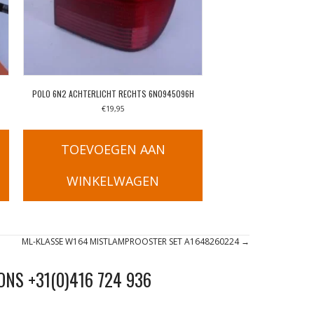
POLO 6N2 ACHTERLICHT RECHTS 6N0945096H
€
19,95
TOEVOEGEN AAN
WINKELWAGEN
ML-KLASSE W164 MISTLAMPROOSTER SET A1648260224 →
ONS +31(0)416 724 936