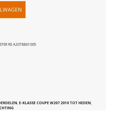
ELWAGEN
TER RE A2078801005
ROOSTER
DERDELEN
,
E-KLASSE COUPE W207 2010 TOT HEDEN
,
05
ICHTING