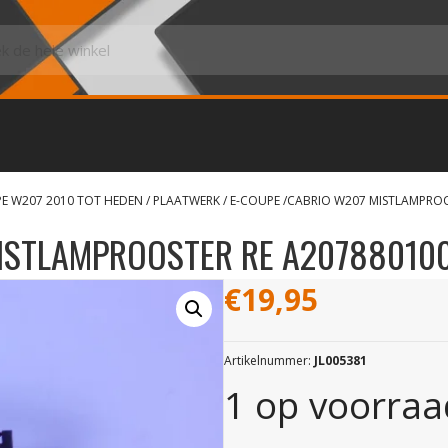
PE W207 2010 TOT HEDEN
/
PLAATWERK
/ E-COUPE /CABRIO W207 MISTLAMPRO
MISTLAMPROOSTER RE A20788010
€
19,95
Artikelnummer:
JL005381
1 op voorraa