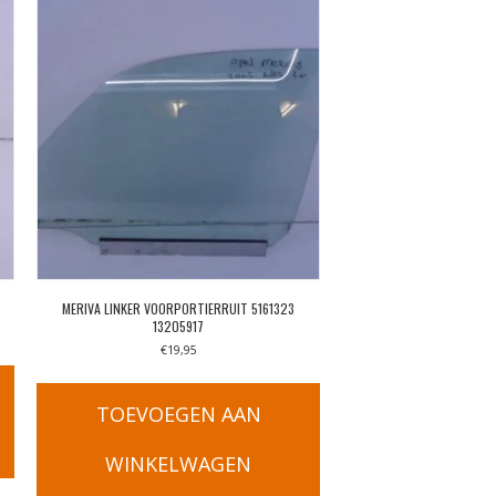
MERIVA LINKER VOORPORTIERRUIT 5161323
13205917
€
19,95
TOEVOEGEN AAN
WINKELWAGEN