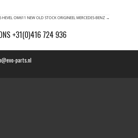
6 HEVEL OM611 NEW OLD STOCK ORIGINEEL MERCEDES-BENZ →
ONS +31(0)416 724 936
n@evo-parts.nl