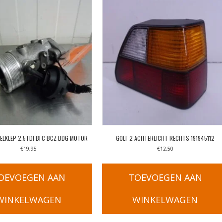
ELKLEP 2.5TDI BFC BCZ BDG MOTOR
GOLF 2 ACHTERLICHT RECHTS 191945112
€
19,95
€
12,50
OEVOEGEN AAN
TOEVOEGEN AAN
WINKELWAGEN
WINKELWAGEN