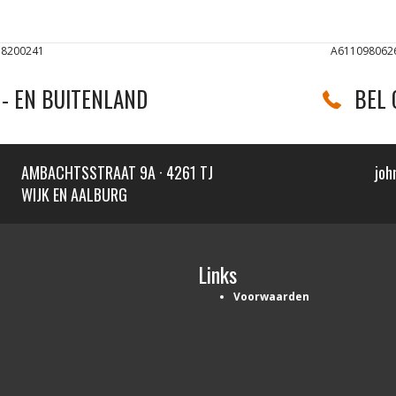
38200241
A611098062
- EN BUITENLAND
BEL 
AMBACHTSSTRAAT 9A · 4261 TJ
joh
WIJK EN AALBURG
Links
Voorwaarden