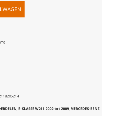
ELWAGEN
HTS
A2118205214
61
DERDELEN
,
E-KLASSE W211 2002 tot 2009
,
MERCEDES-BENZ
,