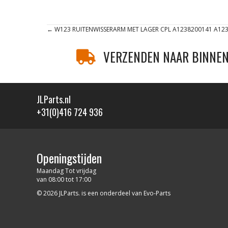
Posts
← W123 RUITENWISSERARM MET LAGER CPL A1238200141 A12
navigation
VERZENDEN NAAR BINNEN
JLParts.nl
+31(0)416 724 936
Openingstijden
Maandag Tot vrijdag
van 08:00 tot 17:00
© 2026 JLParts. is een onderdeel van Evo-Parts