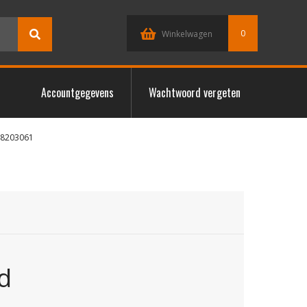
0
Winkelwagen
Accountgegevens
Wachtwoord vergeten
18203061
d