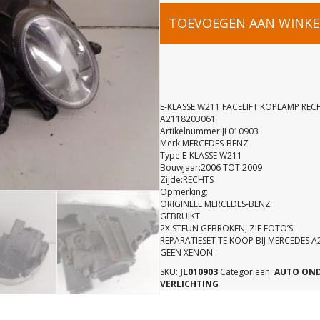
E-
TOEVOEGEN AAN WINK
KLASSE
W211
E-KLASSE W211 FACELIFT KOPLAMP REC
A2118203061
Artikelnummer:JL010903
FACELIFT
Merk:MERCEDES-BENZ
Type:E-KLASSE W211
Bouwjaar:2006 TOT 2009
KOPLAMP
Zijde:RECHTS
Opmerking:
ORIGINEEL MERCEDES-BENZ
RECHTS
GEBRUIKT
2X STEUN GEBROKEN, ZIE FOTO’S
REPARATIESET TE KOOP BIJ MERCEDES 
GEEN XENON
A21182030
SKU:
JL010903
Categorieën:
AUTO ON
VERLICHTING
aantal