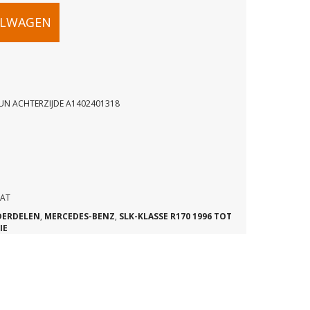
ELWAGEN
EUN ACHTERZIJDE A1402401318
INGSBAK
AAT
DE
DERDELEN
,
MERCEDES-BENZ
,
SLK-KLASSE R170 1996 TOT
IE
18