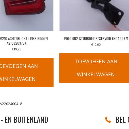
 W210 ACHTERLICHT LINKS BINNEN
POLO 6N2 STUUROLIE RESERVOIR 6X0422371
A2108203764
€
10,00
€
19,95
TOEVOEGEN AAN
OEVOEGEN AAN
WINKELWAGEN
WINKELWAGEN
 A2202400418
- EN BUITENLAND
BEL 