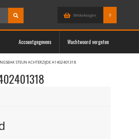
0
Winkelwagen
Accountgegevens
Wachtwoord vergeten
LINGSBAK STEUN ACHTERZIJDE A1402401318
1402401318
d