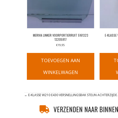
MERIVA LINKER VOORPORTIERRUIT 5161323
E-KLASSE
13205917
€
19,95
TOEVOEGEN AAN
T
WINKELWAGEN
Posts
← E-KLASSE W210 E430 VERSNELLINGSBAK STEUN ACHTERZIJDE
navigation
VERZENDEN NAAR BINNEN