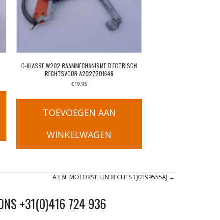
C-KLASSE W202 RAAMMECHANISME ELECTRISCH
RECHTSVOOR A2027201646
€
19,95
TOEVOEGEN AAN
WINKELWAGEN
A3 8L MOTORSTEUN RECHTS 1J0199555AJ →
ONS +31(0)416 724 936