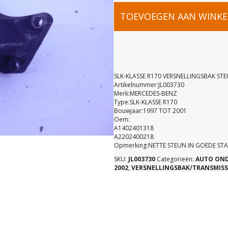
SLK-
TOEVOEGEN AAN WINK
KLASSE
R170
SLK-KLASSE R170 VERSNELLINGSBAK ST
Artikelnummer:JL003730
Merk:MERCEDES-BENZ
VERSNELL
Type:SLK-KLASSE R170
Bouwjaar:1997 TOT 2001
Oem:
STEUN
A1402401318
A2202400218
Opmerking:NETTE STEUN IN GOEDE ST
ACHTERZIJ
SKU:
JL003730
Categorieën:
AUTO ON
2002
,
VERSNELLINGSBAK/TRANSMISS
A14024013
aantal