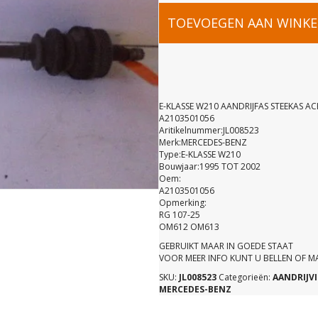
E-
TOEVOEGEN AAN WINK
KLASSE
W210
E-KLASSE W210 AANDRIJFAS STEEKAS A
A2103501056
Aritikelnummer:JL008523
AANDRIJFA
Merk:MERCEDES-BENZ
Type:E-KLASSE W210
Bouwjaar:1995 TOT 2002
STEEKAS
Oem:
A2103501056
Opmerking:
ACHTER
RG 107-25
OM612 OM613
GEBRUIKT MAAR IN GOEDE STAAT
A21035010
VOOR MEER INFO KUNT U BELLEN OF 
SKU:
JL008523
Categorieën:
AANDRIJV
MERCEDES-BENZ
aantal