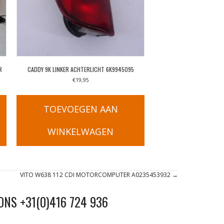
R
CADDY 9K LINKER ACHTERLICHT 6K9945095
€
19,95
TOEVOEGEN AAN
WINKELWAGEN
VITO W638 112 CDI MOTORCOMPUTER A0235453932 →
ONS +31(0)416 724 936