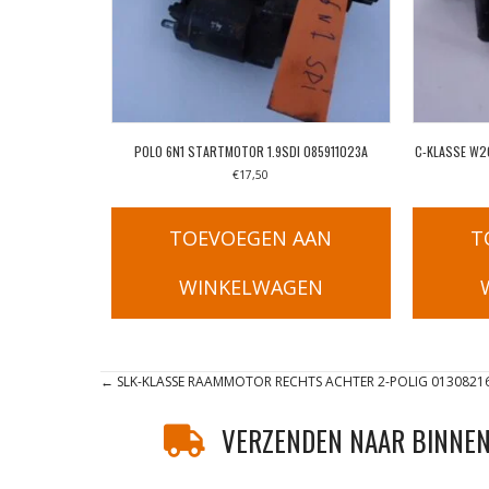
POLO 6N1 STARTMOTOR 1.9SDI 085911023A
C-KLASSE W2
€
17,50
TOEVOEGEN AAN
T
WINKELWAGEN
Posts
← SLK-KLASSE RAAMMOTOR RECHTS ACHTER 2-POLIG 0130821
navigation
VERZENDEN NAAR BINNEN