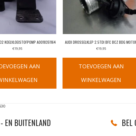
02 KOELVLOEISTOFPOMP A0018351164
AUDI DROSSELKLEP 2.5TDI BFC BCZ BDG MOTO
€
19,95
€
19,95
OEVOEGEN AAN
TOEVOEGEN AAN
WINKELWAGEN
WINKELWAGEN
630
- EN BUITENLAND
BEL 