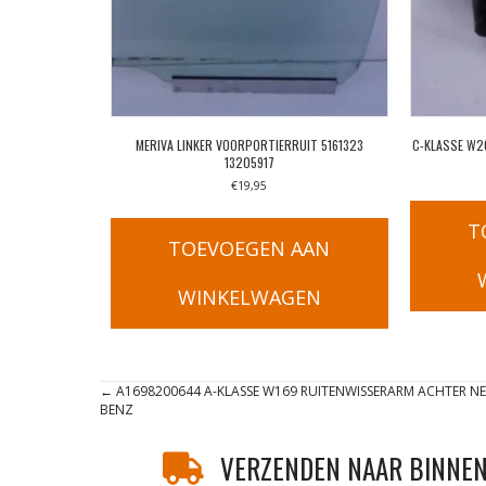
MERIVA LINKER VOORPORTIERRUIT 5161323
C-KLASSE W2
13205917
€
19,95
T
TOEVOEGEN AAN
WINKELWAGEN
Posts
← A1698200644 A-KLASSE W169 RUITENWISSERARM ACHTER NE
BENZ
navigation
VERZENDEN NAAR BINNEN