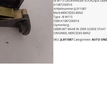
/8 W115 DEURVANGER VOORZIJDE GEBR
A1087200016
Artikelnummer:JL011087
Merk:MERCEDES-BENZ
Type: /8 W115
OEM:A1087200016
Opmerking:
GEBRUIKT MAAR IN ZEER GOEDE STAAT
ORIGINEEL MERCEDES-BENZ
SKU:
JL011087
Categorieën:
AUTO ON