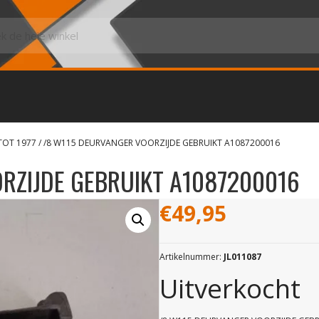
TOT 1977
/ /8 W115 DEURVANGER VOORZIJDE GEBRUIKT A1087200016
RZIJDE GEBRUIKT A1087200016
€
49,95
Artikelnummer:
JL011087
Uitverkocht