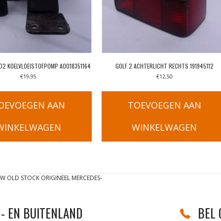
02 KOELVLOEISTOFPOMP A0018351164
GOLF 2 ACHTERLICHT RECHTS 191945112
€
19,95
€
12,50
OEVOEGEN AAN
TOEVOEGEN AAN
WINKELWAGEN
WINKELWAGEN
W OLD STOCK ORIGINEEL MERCEDES-
- EN BUITENLAND
BEL 