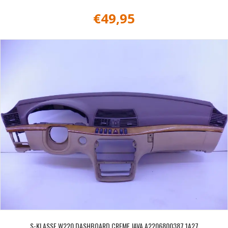
€
49,95
S-KLASSE W220 DASHBOARD CREME JAVA A2206800387 1A27