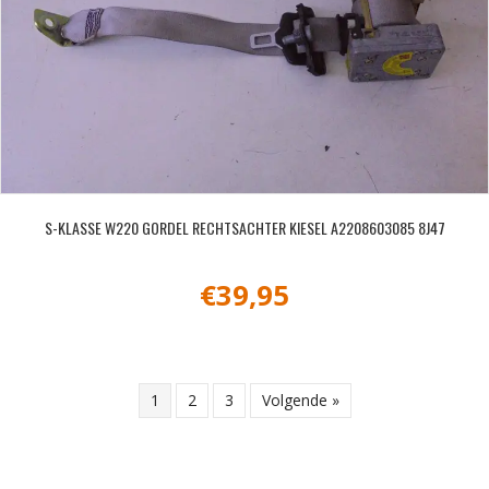
S-KLASSE W220 GORDEL RECHTSACHTER KIESEL A2208603085 8J47
€
39,95
1
2
3
Volgende »