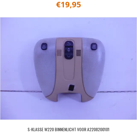
€
19,95
S-KLASSE W220 BINNENLICHT VOOR A2208200101