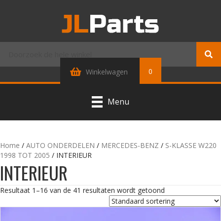
0
Winkelwagen
Menu
Home
/
AUTO ONDERDELEN
/
MERCEDES-BENZ
/
S-KLASSE W220
1998 TOT 2005
/ INTERIEUR
INTERIEUR
Resultaat 1–16 van de 41 resultaten wordt getoond