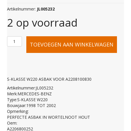
Artikelnummer:
JL005232
2 op voorraad
S-
TOEVOEGEN AAN WINKELWAGEN
KLASSE
W220
S-KLASSE W220 ASBAK VOOR A2208100830
Artikelnummer:JL005232
ASBAK
Merk:MERCEDES-BENZ
Type:S-KLASSE W220
Bouwjaar:1998 TOT 2002
VOOR
Opmerking:
PERFECTE ASBAK IN WORTELNOOT HOUT
Oem:
A2208100830
A2206800252