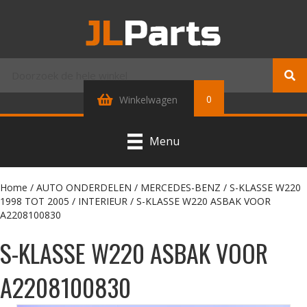
0
Winkelwagen
Menu
Home
/
AUTO ONDERDELEN
/
MERCEDES-BENZ
/
S-KLASSE W220
1998 TOT 2005
/
INTERIEUR
/ S-KLASSE W220 ASBAK VOOR
A2208100830
S-KLASSE W220 ASBAK VOOR
A2208100830