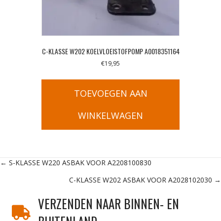
C-KLASSE W202 KOELVLOEISTOFPOMP A0018351164
€
19,95
TOEVOEGEN AAN
WINKELWAGEN
Posts
← S-KLASSE W220 ASBAK VOOR A2208100830
C-KLASSE W202 ASBAK VOOR A2028102030 →
navigation
VERZENDEN NAAR BINNEN- EN