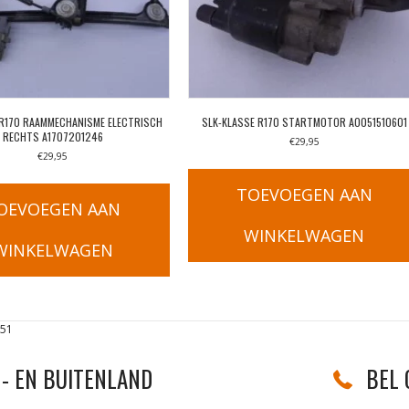
 R170 RAAMMECHANISME ELECTRISCH
SLK-KLASSE R170 STARTMOTOR A0051510601
RECHTS A1707201246
€
29,95
€
29,95
TOEVOEGEN AAN
OEVOEGEN AAN
WINKELWAGEN
WINKELWAGEN
051
- EN BUITENLAND
BEL 