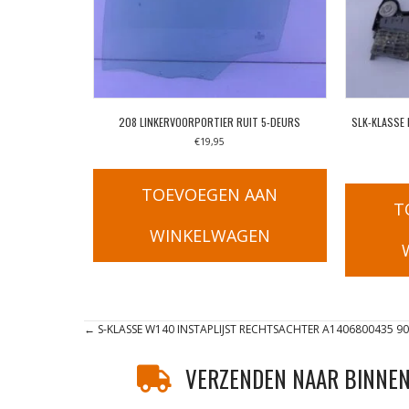
208 LINKERVOORPORTIER RUIT 5-DEURS
SLK-KLASSE
€
19,95
TOEVOEGEN AAN
T
WINKELWAGEN
Posts
← S-KLASSE W140 INSTAPLIJST RECHTSACHTER A1406800435 9
navigation
VERZENDEN NAAR BINNEN