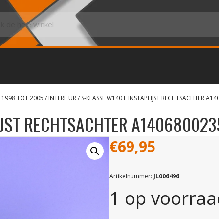
 1998 TOT 2005
/
INTERIEUR
/ S-KLASSE W140 L INSTAPLIJST RECHTSACHTER A14
LIJST RECHTSACHTER A140680023
€
69,95
Artikelnummer:
JL006496
1 op voorraa