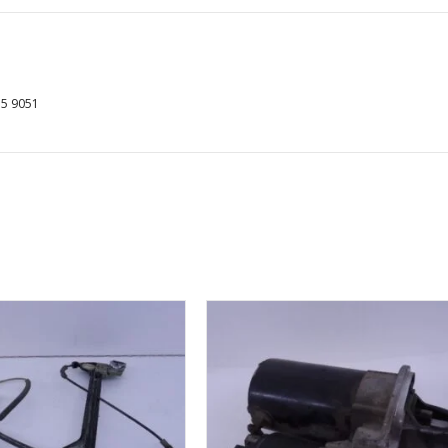
aantal
35 9051