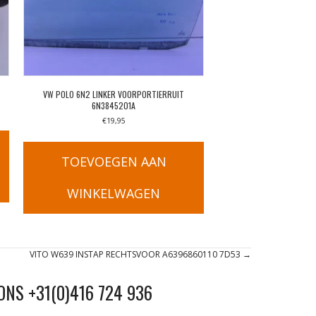
VW POLO 6N2 LINKER VOORPORTIERRUIT
6N3845201A
€
19,95
TOEVOEGEN AAN
WINKELWAGEN
VITO W639 INSTAP RECHTSVOOR A6396860110 7D53 →
ONS +31(0)416 724 936