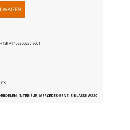
ELWAGEN
CHTER A1406800235 9051
T
CHTS
HTER
DERDELEN
,
INTERIEUR
,
MERCEDES-BENZ
,
S-KLASSE W220
35