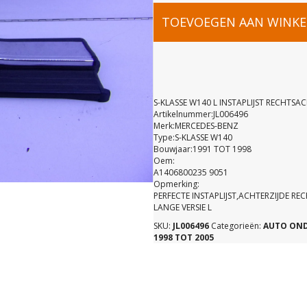
S-
TOEVOEGEN AAN WINK
KLASSE
W140
S-KLASSE W140 L INSTAPLIJST RECHTSA
Artikelnummer:JL006496
Merk:MERCEDES-BENZ
L
Type:S-KLASSE W140
Bouwjaar:1991 TOT 1998
Oem:
INSTAPLIJS
A1406800235 9051
Opmerking:
PERFECTE INSTAPLIJST,ACHTERZIJDE RE
RECHTSAC
LANGE VERSIE L
SKU:
JL006496
Categorieën:
AUTO ON
1998 TOT 2005
A14068002
9051