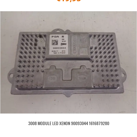
3008 MODULE LED XENON 90093044 1616879280