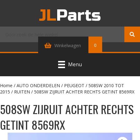
0
Winkelwagen
Menu
Home
/
AUTO ONDERDELEN
/
PEUGEOT
/
508SW 2010 TOT
2015
/
RUITEN
/ 508SW ZIJRUIT ACHTER RECHTS GETINT 8569RX
508SW ZIJRUIT ACHTER RECHTS
GETINT 8569RX