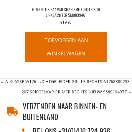
GOLF PLUS RAAMMECHANISME ELECTRISCH
LINKSACHTER 5M0839461
€
19,95
TOEVOEGEN AAN
WINKELWAGEN
Posts
← A-KLASSE W176 LUCHTGELEIDER GRILLE RECHTS A1768880238
207 SPIEGELKAP PRIMER RECHTS NIEUW 9680194977 →
navigation
VERZENDEN NAAR BINNEN- EN
BUITENLAND
BEL ONS +31(0)416 724 936