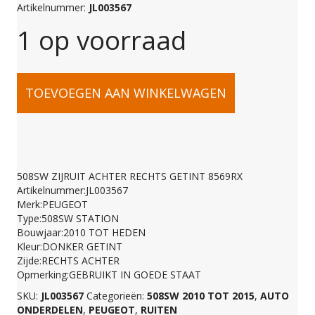
Artikelnummer:
JL003567
1 op voorraad
508SW
TOEVOEGEN AAN WINKELWAGEN
ZIJRUIT
ACHTER
508SW ZIJRUIT ACHTER RECHTS GETINT 8569RX
Artikelnummer:JL003567
RECHTS
Merk:PEUGEOT
Type:508SW STATION
Bouwjaar:2010 TOT HEDEN
GETINT
Kleur:DONKER GETINT
Zijde:RECHTS ACHTER
Opmerking:GEBRUIKT IN GOEDE STAAT
8569RX
SKU:
JL003567
Categorieën:
508SW 2010 TOT 2015
,
AUTO
ONDERDELEN
,
PEUGEOT
,
RUITEN