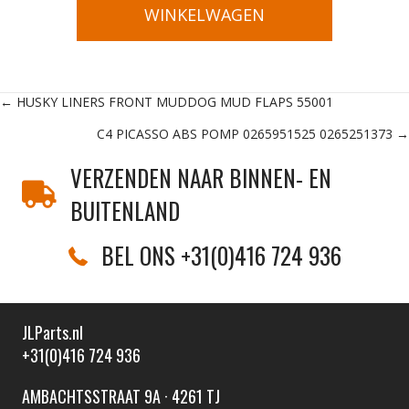
WINKELWAGEN
Posts
← HUSKY LINERS FRONT MUDDOG MUD FLAPS 55001
C4 PICASSO ABS POMP 0265951525 0265251373 →
navigation
VERZENDEN NAAR BINNEN- EN
BUITENLAND
BEL ONS +31(0)416 724 936
JLParts.nl
+31(0)416 724 936
AMBACHTSSTRAAT 9A · 4261 TJ