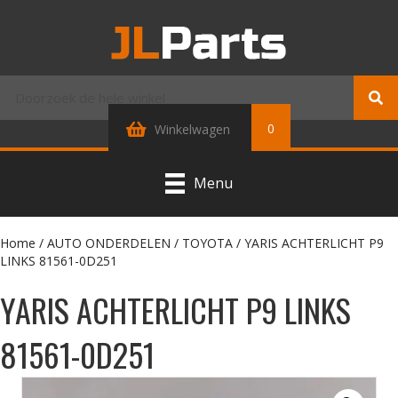
0
Winkelwagen
Menu
Home
/
AUTO ONDERDELEN
/
TOYOTA
/ YARIS ACHTERLICHT P9
LINKS 81561-0D251
YARIS ACHTERLICHT P9 LINKS
81561-0D251