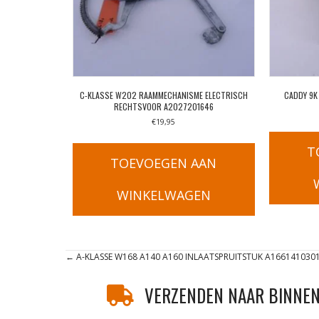
C-KLASSE W202 RAAMMECHANISME ELECTRISCH
CADDY 9K
RECHTSVOOR A2027201646
€
19,95
T
TOEVOEGEN AAN
WINKELWAGEN
Posts
← A-KLASSE W168 A140 A160 INLAATSPRUITSTUK A166141030
navigation
VERZENDEN NAAR BINNEN