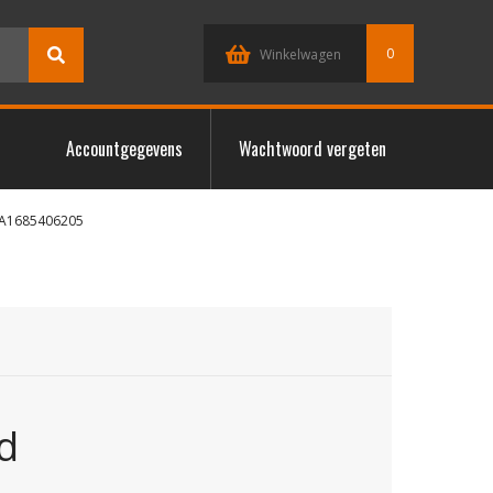
0
Winkelwagen
Accountgegevens
Wachtwoord vergeten
 A1685406205
d