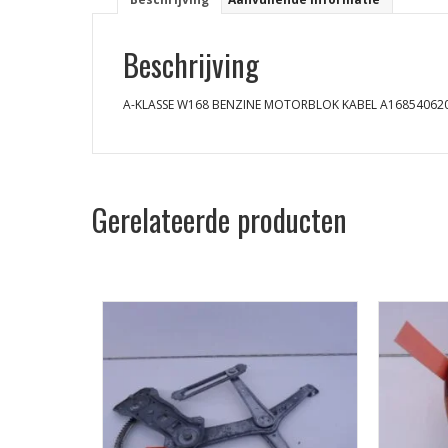
Beschrijving
A-KLASSE W168 BENZINE MOTORBLOK KABEL A16854062
Gerelateerde producten