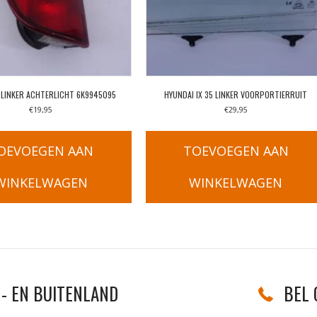
 LINKER ACHTERLICHT 6K9945095
HYUNDAI IX 35 LINKER VOORPORTIERRUIT
€
19,95
€
29,95
OEVOEGEN AAN
TOEVOEGEN AAN
WINKELWAGEN
WINKELWAGEN
1
- EN BUITENLAND
BEL 