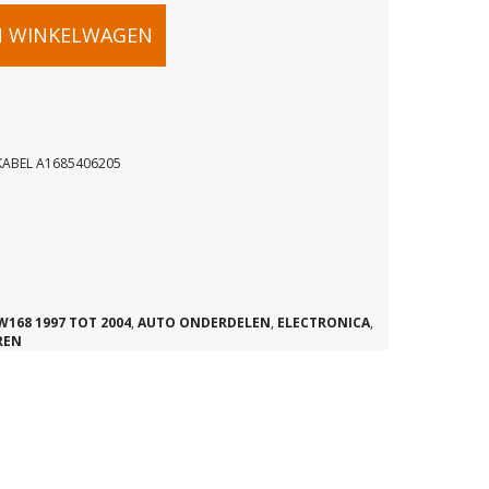
N WINKELWAGEN
KABEL A1685406205
OK
W168 1997 TOT 2004
,
AUTO ONDERDELEN
,
ELECTRONICA
,
REN
05