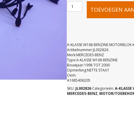
A-
TOEVOEGEN AA
KLASSE
W168
A-KLASSE W168 BENZINE MOTORBLOK 
Artikelnummer:JL002826
Merk:MERCEDES-BENZ
BENZINE
Type:A-KLASSE W168 BENZINE
Bouwjaar:1998 TOT 2000
Opmerking:NETTE STAAT
MOTORBL
Oem:
A1685406205
SKU:
JL002826
Categorieën:
A-KLASSE 
KABEL
MERCEDES-BENZ
,
MOTOR/TOEBEHO
A16854062
aantal