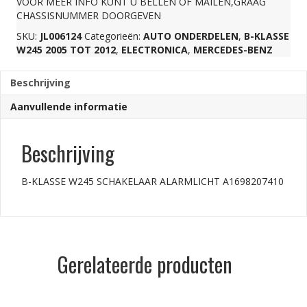
VOOR MEER INFO KUNT U BELLEN OF MAILEN,GRAAG
CHASSISNUMMER DOORGEVEN
aantal
SKU:
JL006124
Categorieën:
AUTO ONDERDELEN
,
B-KLASSE
W245 2005 TOT 2012
,
ELECTRONICA
,
MERCEDES-BENZ
Beschrijving
Aanvullende informatie
Beschrijving
B-KLASSE W245 SCHAKELAAR ALARMLICHT A1698207410
Gerelateerde producten