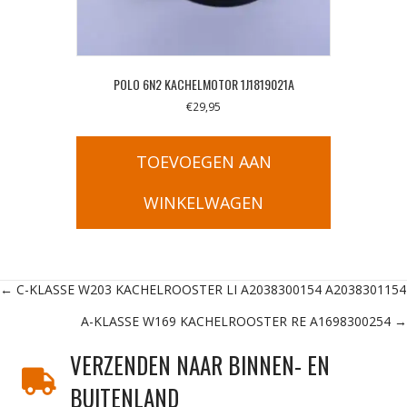
POLO 6N2 KACHELMOTOR 1J1819021A
€
29,95
TOEVOEGEN AAN
WINKELWAGEN
Posts
← C-KLASSE W203 KACHELROOSTER LI A2038300154 A2038301154
A-KLASSE W169 KACHELROOSTER RE A1698300254 →
navigation
VERZENDEN NAAR BINNEN- EN
BUITENLAND