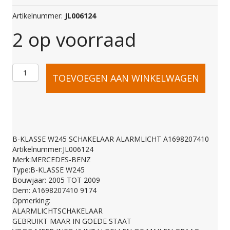
Artikelnummer:
JL006124
2 op voorraad
B-
TOEVOEGEN AAN WINKELWAGEN
KLASSE
W245
B-KLASSE W245 SCHAKELAAR ALARMLICHT A1698207410
Artikelnummer:JL006124
SCHAKELAAR
Merk:MERCEDES-BENZ
Type:B-KLASSE W245
Bouwjaar: 2005 TOT 2009
ALARMLICHT
Oem: A1698207410 9174
Opmerking:
ALARMLICHTSCHAKELAAR
A1698207410
GEBRUIKT MAAR IN GOEDE STAAT