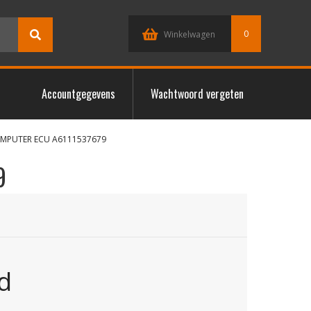
0
Winkelwagen
Accountgegevens
Wachtwoord vergeten
OMPUTER ECU A6111537679
9
d