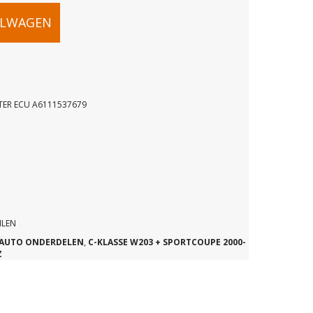
ELWAGEN
ER ECU A6111537679
MPUTER
ILEN
AUTO ONDERDELEN
,
C-KLASSE W203 + SPORTCOUPE 2000-
79
Z