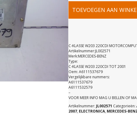
C-
TOEVOEGEN AAN WINK
KLASSE
W203
C-KLASSE W203 220CDI MOTORCOMPUT
Artikelnummer:JL002571
Merk:MERCEDES-BENZ
220CDI
Type:
C-KLASSE W203 220CDI TOT 2001
Oem: A6111537679
MOTORCO
Vergelijkbare nummers:
A6111537679
A6111532579
ECU
–
VOOR MEER INFO MAG U BELLEN OF MA
Artikelnummer:
JL002571
Categorieën:
A61115376
2007
,
ELECTRONICA
,
MERCEDES-BEN
aantal