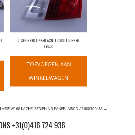
CH
3-SERIE E90 LINKER ACHTERLICHT BINNEN
€
15,00
TOEVOEGEN AAN
WINKELWAGEN
KLASSE W168 KACHELBEDIENING PANEEL AIRCO A1688300485 →
ONS +31(0)416 724 936