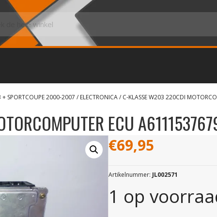
3 + SPORTCOUPE 2000-2007
/
ELECTRONICA
/ C-KLASSE W203 220CDI MOTORC
MOTORCOMPUTER ECU A611153767
€
69,95
Artikelnummer:
JL002571
1 op voorraa