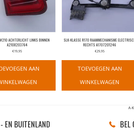
 W210 ACHTERLICHT LINKS BINNEN
SLK-KLASSE R170 RAAMMECHANISME ELECTRIS
A2108203764
RECHTS A1707201246
€
19,95
€
29,95
OEVOEGEN AAN
TOEVOEGEN AAN
WINKELWAGEN
WINKELWAGEN
A-
- EN BUITENLAND
BEL 