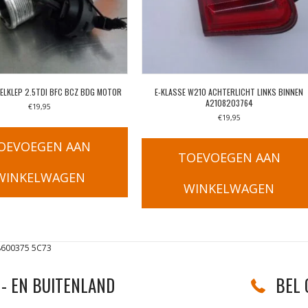
ELKLEP 2.5TDI BFC BCZ BDG MOTOR
E-KLASSE W210 ACHTERLICHT LINKS BINNEN
A2108203764
€
19,95
€
19,95
OEVOEGEN AAN
TOEVOEGEN AAN
WINKELWAGEN
WINKELWAGEN
8600375 5C73
- EN BUITENLAND
BEL 