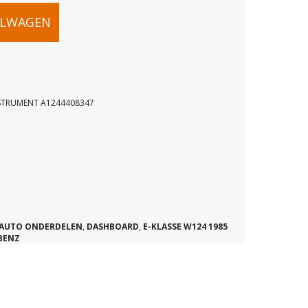
ELWAGEN
NSTRUMENT A1244408347
OK
NT
AUTO ONDERDELEN
,
DASHBOARD
,
E-KLASSE W124 1985
BENZ
47