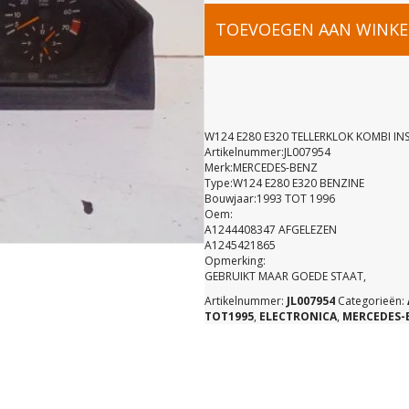
W124
TOEVOEGEN AAN WINK
E280
E320
W124 E280 E320 TELLERKLOK KOMBI I
Artikelnummer:JL007954
Merk:MERCEDES-BENZ
TELLERKL
Type:W124 E280 E320 BENZINE
Bouwjaar:1993 TOT 1996
Oem:
KOMBI
A1244408347 AFGELEZEN
A1245421865
Opmerking:
INSTRUME
GEBRUIKT MAAR GOEDE STAAT,
Artikelnummer:
JL007954
Categorieën:
TOT1995
,
ELECTRONICA
,
MERCEDES-
A12444083
aantal