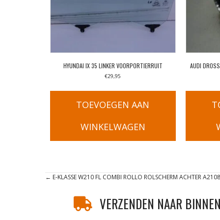
HYUNDAI IX 35 LINKER VOORPORTIERRUIT
AUDI DROSS
€
29,95
TOEVOEGEN AAN
T
WINKELWAGEN
Posts
← E-KLASSE W210 FL COMBI ROLLO ROLSCHERM ACHTER A210
navigation
VERZENDEN NAAR BINNEN