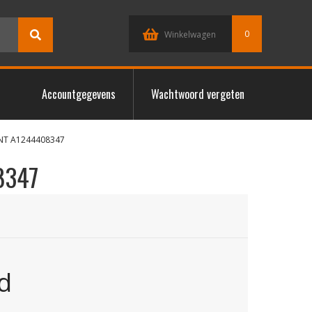
0
Winkelwagen
Accountgegevens
Wachtwoord vergeten
ENT A1244408347
8347
d