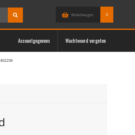
0
Winkelwagen
Accountgegevens
Wachtwoord vergeten
4402206
d