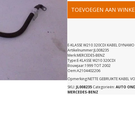
E-
TOEVOEGEN AAN WINK
KLASSE
W210
E-KLASSE W210 320CDI KABEL DYNAMO
Artikelnummer:JL008235
Merk:MERCEDES-BENZ
320CDI
Type:E-KLASSE W210 320CDI
Bouwjaar:1999 TOT 2002
Oem:A2104402206
KABEL
Opmerking:NETTE GEBRUIKTE KABEL 
SKU:
JL008235
Categorieën:
AUTO ON
DYNAMO
MERCEDES-BENZ
A21044022
aantal