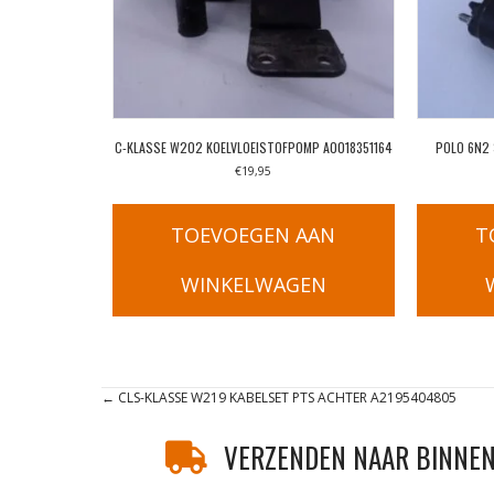
C-KLASSE W202 KOELVLOEISTOFPOMP A0018351164
POLO 6N2 
€
19,95
TOEVOEGEN AAN
T
WINKELWAGEN
Posts
← CLS-KLASSE W219 KABELSET PTS ACHTER A2195404805
navigation
VERZENDEN NAAR BINNEN