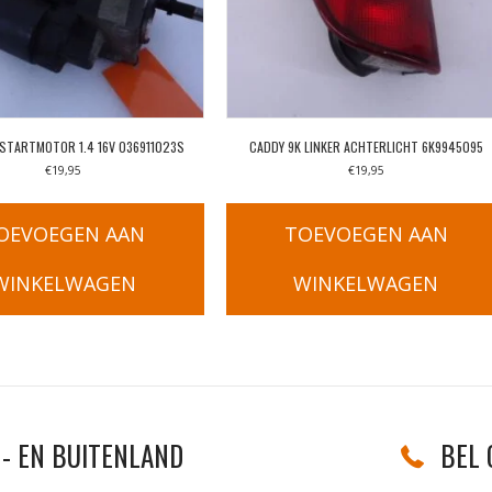
STARTMOTOR 1.4 16V 036911023S
CADDY 9K LINKER ACHTERLICHT 6K9945095
€
19,95
€
19,95
OEVOEGEN AAN
TOEVOEGEN AAN
WINKELWAGEN
WINKELWAGEN
- EN BUITENLAND
BEL 