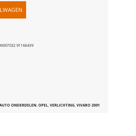
ELWAGEN
CHT
00007032 91166439
2
AUTO ONDERDELEN
,
OPEL
,
VERLICHTING
,
VIVARO 2001