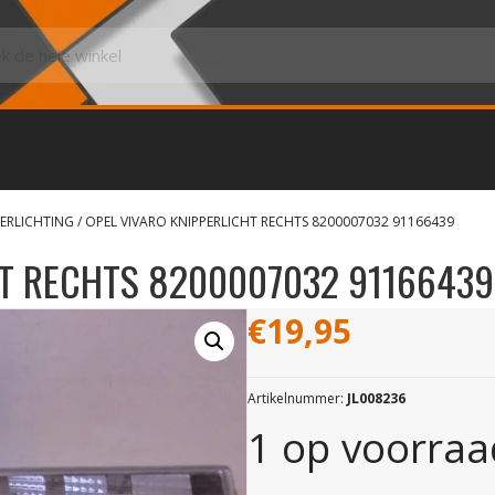
ERLICHTING
/ OPEL VIVARO KNIPPERLICHT RECHTS 8200007032 91166439
HT RECHTS 8200007032 91166439
€
19,95
Artikelnummer:
JL008236
1 op voorraa