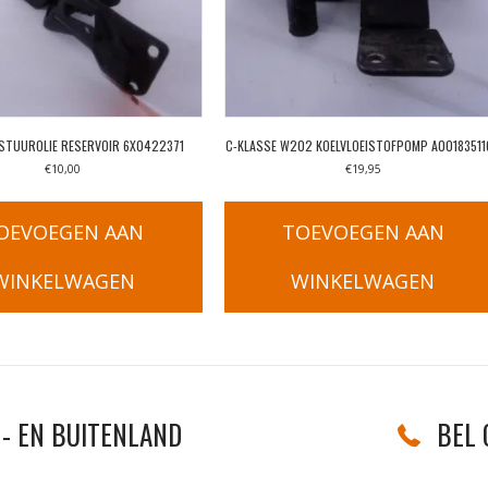
STUUROLIE RESERVOIR 6X0422371
C-KLASSE W202 KOELVLOEISTOFPOMP A00183511
€
10,00
€
19,95
OEVOEGEN AAN
TOEVOEGEN AAN
WINKELWAGEN
WINKELWAGEN
- EN BUITENLAND
BEL 