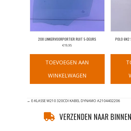
208 LINKERVOORPORTIER RUIT 5-DEURS
POLO 6N2 
€
19,95
TOEVOEGEN AAN
T
WINKELWAGEN
Posts
← E-KLASSE W210 320CDI KABEL DYNAMO A2104402206
navigation
VERZENDEN NAAR BINNEN