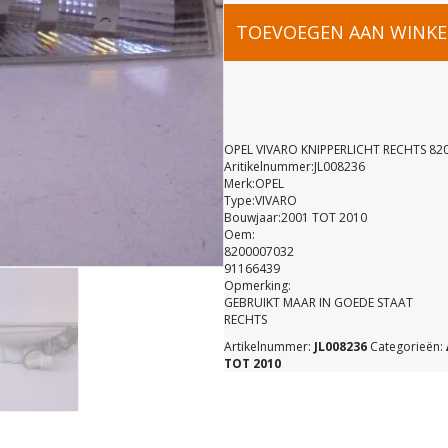
OPEL
TOEVOEGEN AAN WINK
VIVARO
KNIPPERLI
OPEL VIVARO KNIPPERLICHT RECHTS 82
Aritikelnummer:JL008236
Merk:OPEL
RECHTS
Type:VIVARO
Bouwjaar:2001 TOT 2010
Oem:
820000703
8200007032
91166439
Opmerking:
91166439
GEBRUIKT MAAR IN GOEDE STAAT
RECHTS
Artikelnummer:
JL008236
Categorieën:
aantal
TOT 2010