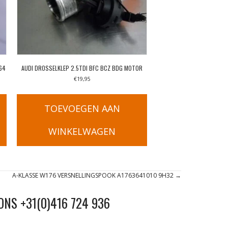
64
AUDI DROSSELKLEP 2.5TDI BFC BCZ BDG MOTOR
€
19,95
TOEVOEGEN AAN
WINKELWAGEN
A-KLASSE W176 VERSNELLINGSPOOK A1763641010 9H32 →
ONS +31(0)416 724 936