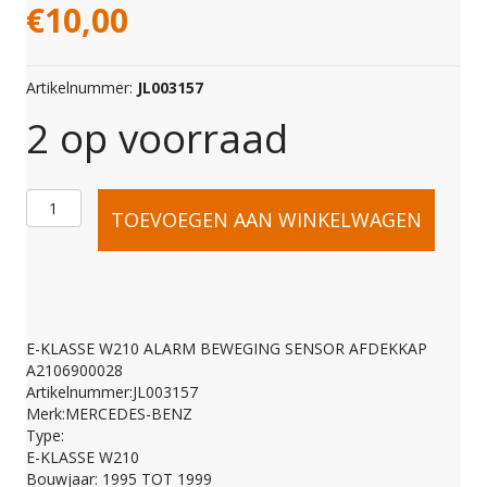
€
10,00
Artikelnummer:
JL003157
2 op voorraad
E-
TOEVOEGEN AAN WINKELWAGEN
KLASSE
W210
E-KLASSE W210 ALARM BEWEGING SENSOR AFDEKKAP
A2106900028
ALARM
Artikelnummer:JL003157
Merk:MERCEDES-BENZ
Type:
BEWEGING
E-KLASSE W210
Bouwjaar: 1995 TOT 1999