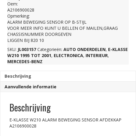
Oem:
SENSOR
A2106900028
Opmerking:
ALARM BEWEGING SENSOR OP B-STIJL
AFDEKKAP
VOOR MEER INFO KUNT U BELLEN OF MAILEN,GRAAG
CHASSISNUMMER DOORGEVEN
LIGGEN BIJ 820 10
A2106900028
SKU:
JL003157
Categorieën:
AUTO ONDERDELEN
,
E-KLASSE
W210 1995 TOT 2001
,
ELECTRONICA
,
INTERIEUR
,
aantal
MERCEDES-BENZ
Beschrijving
Aanvullende informatie
Beschrijving
E-KLASSE W210 ALARM BEWEGING SENSOR AFDEKKAP
A2106900028