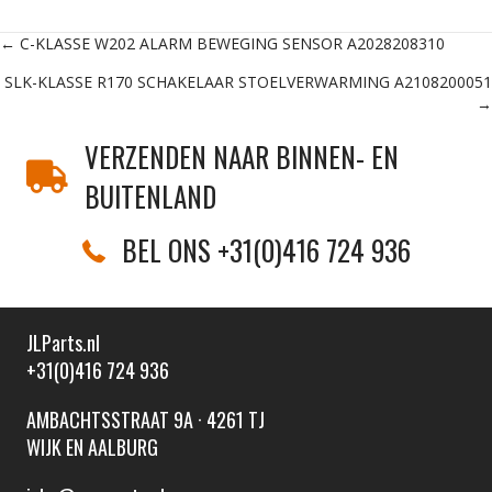
Posts
← C-KLASSE W202 ALARM BEWEGING SENSOR A2028208310
SLK-KLASSE R170 SCHAKELAAR STOELVERWARMING A2108200051
navigation
→
VERZENDEN NAAR BINNEN- EN
BUITENLAND
BEL ONS +31(0)416 724 936
JLParts.nl
+31(0)416 724 936
AMBACHTSSTRAAT 9A · 4261 TJ
WIJK EN AALBURG