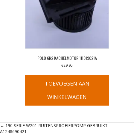
POLO 6N2 KACHELMOTOR 1J1819021A
€
29,95
TOEVOEGEN AAN
WINKELWAGEN
Posts
← 190 SERIE W201 RUITENSPROEIERPOMP GEBRUIKT
A1248690421