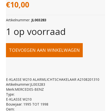
€
10,00
Artikelnummer:
JL003283
1 op voorraad
E-
TOEVOEGEN AAN WINKELWAGEN
KLASSE
W210
E-KLASSE W210 ALARMLICHTSCHAKELAAR A2108201310
Artikelnummer:JL003283
ALARMLICHTSCHAKE
Merk:MERCEDES-BENZ
Type:
E-KLASSE W210
A2108201310
Bouwjaar: 1995 TOT 1998
Oem: