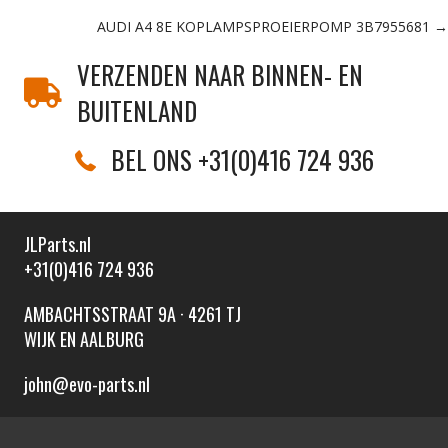
navigation
AUDI A4 8E KOPLAMPSPROEIERPOMP 3B7955681 →
VERZENDEN NAAR BINNEN- EN
BUITENLAND
BEL ONS +31(0)416 724 936
JLParts.nl
+31(0)416 724 936
AMBACHTSSTRAAT 9A · 4261 TJ
WIJK EN AALBURG
john@evo-parts.nl