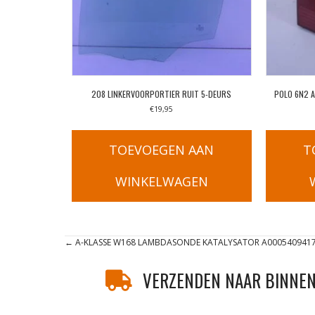
208 LINKERVOORPORTIER RUIT 5-DEURS
POLO 6N2 
€
19,95
TOEVOEGEN AAN
T
WINKELWAGEN
Posts
← A-KLASSE W168 LAMBDASONDE KATALYSATOR A0005409417
navigation
VERZENDEN NAAR BINNEN