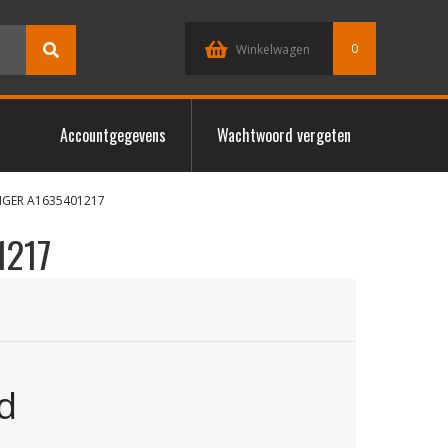
0
Winkelwagen
Accountgegevens
Wachtwoord vergeten
IGER A1635401217
1217
d