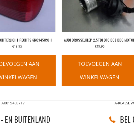
ACHTERLICHT RECHTS 6N0945096H
AUDI DROSSELKLEP 2.5TDI BFC BCZ BDG MOTO
€
19,95
€
19,95
OEVOEGEN AAN
TOEVOEGEN AAN
WINKELWAGEN
WINKELWAGEN
 A0015403717
A-KLASSE 
- EN BUITENLAND
BEL 