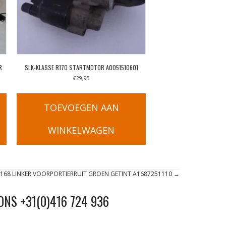
R
SLK-KLASSE R170 STARTMOTOR A0051510601
€
29,95
TOEVOEGEN AAN
WINKELWAGEN
W168 LINKER VOORPORTIERRUIT GROEN GETINT A1687251110 →
ONS +31(0)416 724 936