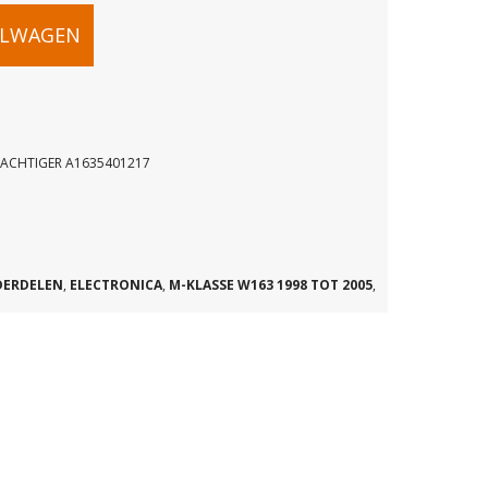
ELWAGEN
RACHTIGER A1635401217
AR
CHTIGER
DERDELEN
,
ELECTRONICA
,
M-KLASSE W163 1998 TOT 2005
,
17