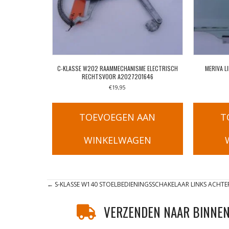
C-KLASSE W202 RAAMMECHANISME ELECTRISCH
MERIVA L
RECHTSVOOR A2027201646
€
19,95
TOEVOEGEN AAN
T
WINKELWAGEN
Posts
← S-KLASSE W140 STOELBEDIENINGSSCHAKELAAR LINKS ACHTE
navigation
VERZENDEN NAAR BINNEN