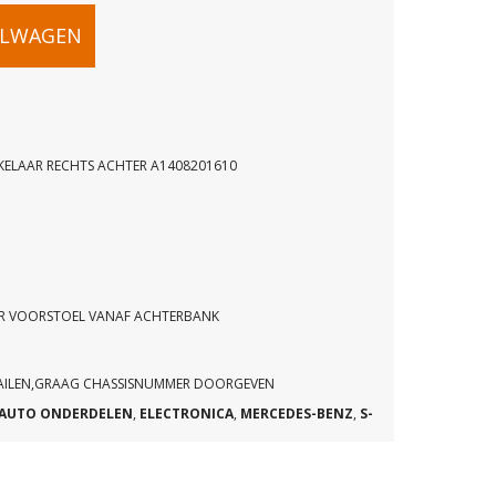
ELWAGEN
KELAAR RECHTS ACHTER A1408201610
IENINGSSCHAKELAAR
ER VOORSTOEL VANAF ACHTERBANK
MAILEN,GRAAG CHASSISNUMMER DOORGEVEN
10
AUTO ONDERDELEN
,
ELECTRONICA
,
MERCEDES-BENZ
,
S-