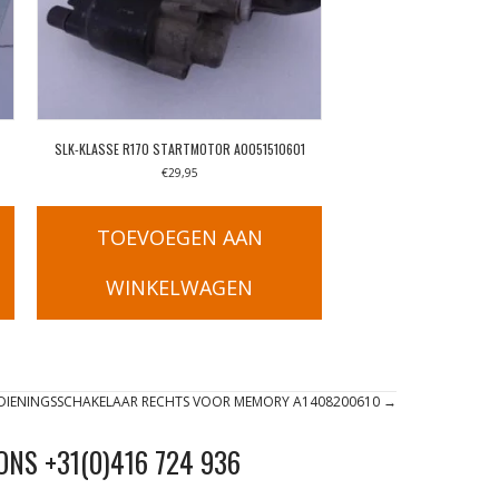
SLK-KLASSE R170 STARTMOTOR A0051510601
€
29,95
TOEVOEGEN AAN
WINKELWAGEN
EDIENINGSSCHAKELAAR RECHTS VOOR MEMORY A1408200610 →
ONS +31(0)416 724 936