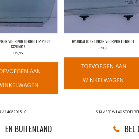
INKER VOORPORTIERRUIT 5161323
HYUNDAI IX 35 LINKER VOORPORTIERRUIT
13205917
€
29,95
€
19,95
TOEVOEGEN AAN
OEVOEGEN AAN
WINKELWAGEN
WINKELWAGEN
R A1408201510
S-KLASSE W140 STOELB
- EN BUITENLAND
BEL 