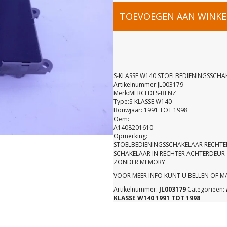
S-
TOEVOEGEN AAN WINK
KLASSE
W140
S-KLASSE W140 STOELBEDIENINGSSCHA
Artikelnummer:JL003179
Merk:MERCEDES-BENZ
STOELBED
Type:S-KLASSE W140
Bouwjaar: 1991 TOT 1998
Oem:
RECHTS
A1408201610
Opmerking:
STOELBEDIENINGSSCHAKELAAR RECHT
ACHTER
SCHAKELAAR IN RECHTER ACHTERDEUR
ZONDER MEMORY
VOOR MEER INFO KUNT U BELLEN OF 
A14082016
Artikelnummer:
JL003179
Categorieën:
KLASSE W140 1991 TOT 1998
aantal