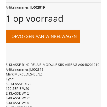
Artikelnummer:
JL002819
1 op voorraad
S-
TOEVOEGEN AAN WINKELWAGEN
KLASSE
R140
S-KLASSE R140 RELAIS MODULE SRS AIRBAG A0048201910
Artikelnummer:JL002819
RELAIS
Merk:MERCEDES-BENZ
Type:
SL-KLASSE R129
MODULE
190 SERIE W201
E-KLASSE W124
S-KLASSE W126
SRS
S-KLASSE W140