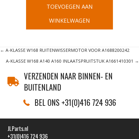
TOEVOEGEN AAN
WINKELWAGEN
Posts
← A-KLASSE W168 RUITENWISSERMOTOR VOOR A1688200242
A-KLASSE W168 A140 A160 INLAATSPRUITSTUK A1661410301 →
navigation
VERZENDEN NAAR BINNEN- EN
BUITENLAND
BEL ONS +31(0)416 724 936
JLParts.nl
+31(0)416 724 936