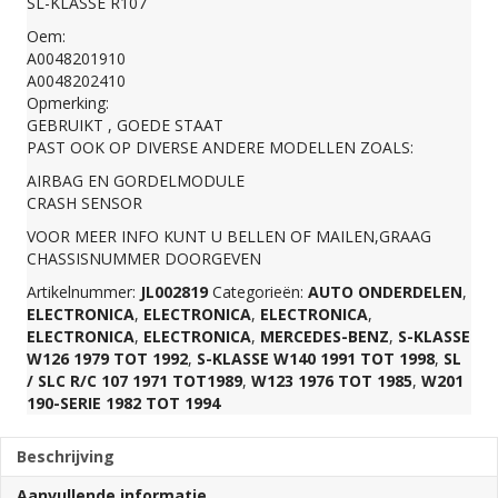
SL-KLASSE R107
Oem:
AIRBAG
A0048201910
A0048202410
A0048201910
Opmerking:
GEBRUIKT , GOEDE STAAT
PAST OOK OP DIVERSE ANDERE MODELLEN ZOALS:
aantal
AIRBAG EN GORDELMODULE
CRASH SENSOR
VOOR MEER INFO KUNT U BELLEN OF MAILEN,GRAAG
CHASSISNUMMER DOORGEVEN
Artikelnummer:
JL002819
Categorieën:
AUTO ONDERDELEN
,
ELECTRONICA
,
ELECTRONICA
,
ELECTRONICA
,
ELECTRONICA
,
ELECTRONICA
,
MERCEDES-BENZ
,
S-KLASSE
W126 1979 TOT 1992
,
S-KLASSE W140 1991 TOT 1998
,
SL
/ SLC R/C 107 1971 TOT1989
,
W123 1976 TOT 1985
,
W201
190-SERIE 1982 TOT 1994
Beschrijving
Aanvullende informatie